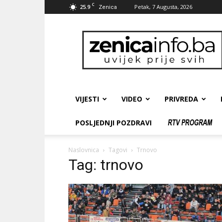
C
25.9
Petak, 7 Augusta, 2026
Zenica
zenicainfo.ba
VIJESTI
VIDEO
PRIVREDA
POSLJEDNJI POZDRAVI
Naslovnica
Tagovi
Trnovo
Tag: trnovo