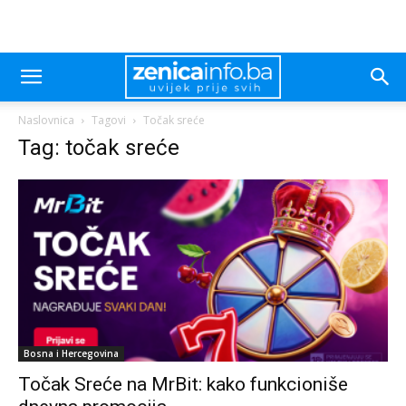
Naslovnica
Tagovi
Točak sreće
Tag: točak sreće
Bosna i Hercegovina
Točak Sreće na MrBit: kako funkcioniše