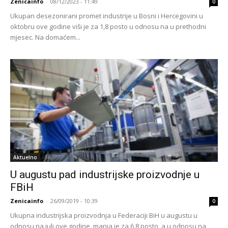
Zenicainfo
-
08/12/2023 - 11:49
0
Ukupan desezonirani promet industrije u Bosni i Hercegovini u
oktobru ove godine viši je za 1,8 posto u odnosu na u prethodni
mjesec. Na domaćem...
Aktuelno
U augustu pad industrijske proizvodnje u
FBiH
Zenicainfo
-
26/09/2019 - 10:39
0
Ukupna industrijska proizvodnja u Federaciji BiH u augustu u
odnosu na juli ove godine manja je za 6,8 posto, a u odnosu na