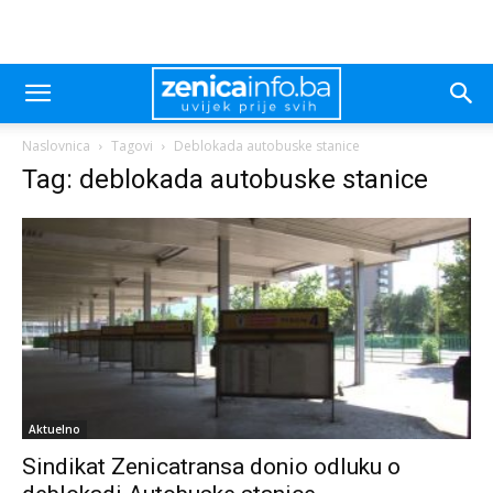
Naslovnica
Tagovi
Deblokada autobuske stanice
Tag: deblokada autobuske stanice
Aktuelno
Sindikat Zenicatransa donio odluku o