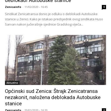
deblokadi Autobuske stanice
Zenicainfo
-
11/02/2020 - 16:45
0
Sindikat Zenicatransa donio je odluku o deblokadi Autobuske
stanice u Zenici. Kako je istakao predsjednik ovog sindikata Huso
Sarvan nakon jučerašnje sjednice Gradskog vijeća...
Aktuelno
Općinski sud Zenica: Štrajk Zenicatransa
nezakonit, naložena deblokada Autobuske
stanice
Zenicainfo
-
20/01/2020 - 16:20
0