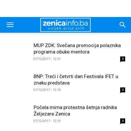
MUP ZDK: Svečana promocija polaznika
programa obuke mentora
07/12/2017 - 12:31
0
BNP: Treći i četvrti dan Festivala IFET u
znaku predstava
07/12/2017 - 12:18
0
Počela mirna protestna šetnja radnika
Željezare Zenica
07/12/2017 - 12:10
0