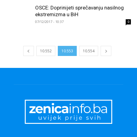
OSCE: Doprinijeti sprečavanju nasilnog
ekstremizma u BiH
07/12/2017 - 10:37
0
10.552
10.553
10.554