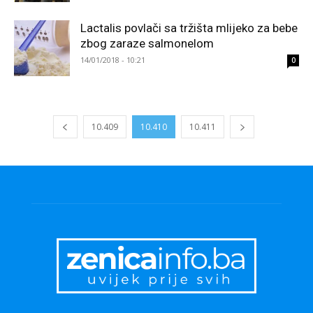
Lactalis povlači sa tržišta mlijeko za bebe
zbog zaraze salmonelom
14/01/2018 - 10:21
0
10.409
10.410
10.411