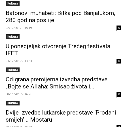
Kultura
Batonovi muhabeti: Bitka pod Banjalukom,
280 godina poslije
02/12/2017 - 15:19
0
Kultura
U ponedjeljak otvorenje Trećeg festivala
IFET
01/12/2017 - 13:33
0
Kultura
Odigrana premijerna izvedba predstave
„Bojte se Allaha: Smisao života i...
30/11/2017 - 16:26
0
Kultura
Dvije izvedbe lutkarske predstave ‘Prodani
smijeh’ u Mostaru