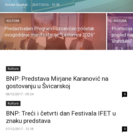
Sinan Gluhić
-
28/07/2026 - 10:38
KULTURA
KULTURA
Predastvaljen Program i ozvaničen početak
Promocija
ovogodišnje manifestacije “Lastavica 2026”
pogled nap
Vranduku”
Kultura
BNP: Predstava Mirjane Karanović na
gostovanju u Švicarskoj
08/12/2017 - 09:24
0
Kultura
BNP: Treći i četvrti dan Festivala IFET u
znaku predstava
07/12/2017 - 12:18
0