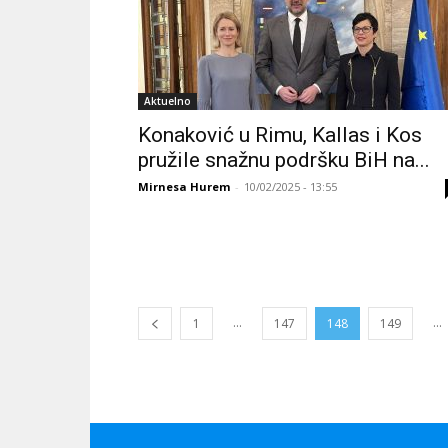
Aktuelno
Konaković u Rimu, Kallas i Kos
pružile snažnu podršku BiH na...
Mirnesa Hurem
-
10/02/2025 - 13:55
...
...
1
147
148
149