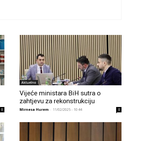
Aktuelno
Vijeće ministara BiH sutra o
zahtjevu za rekonstrukciju
Mirnesa Hurem
-
11/02/2025 - 10:44
0
0