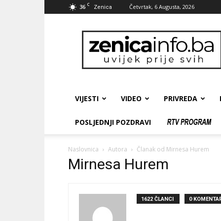
C
36
Četvrtak, 6 Augusta, 2026
Zenica
zenicainfo.ba
VIJESTI
VIDEO
PRIVREDA
POSLJEDNJI POZDRAVI
Naslovnica
Autora
Članak od Mirnesa Hurem
Mirnesa Hurem
1622 ČLANCI
0 KOMENTAR