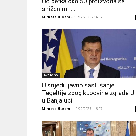
Od petka oko 50 proizvoda sa
sniženim i...
Mirnesa Hurem
-
10/02/2025 - 16:07
Aktuelno
U srijedu javno saslušanje
Tegeltije zbog kupovine zgrade U
u Banjaluci
Mirnesa Hurem
-
10/02/2025 - 15:07