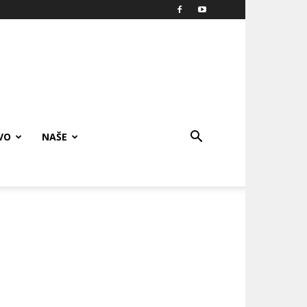
VO
NAŠE