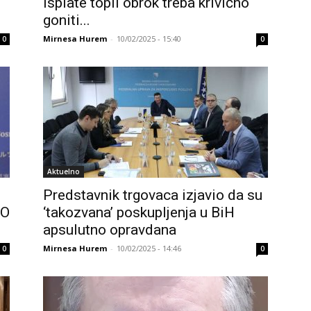
isplate topli obrok treba krivično
goniti...
Mirnesa Hurem
-
10/02/2025 - 15:40
0
0
Aktuelno
Predstavnik trgovaca izjavio da su
IO
‘takozvana’ poskupljenja u BiH
apsulutno opravdana
Mirnesa Hurem
-
10/02/2025 - 14:46
0
0