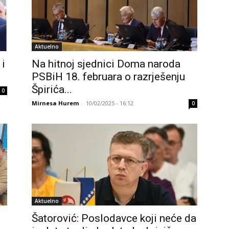
Aktuelno
 i
Na hitnoj sjednici Doma naroda
PSBiH 18. februara o razrješenju
Špirića...
0
Mirnesa Hurem
-
10/02/2025 - 16:12
0
Aktuelno
Šatorović: Poslodavce koji neće da