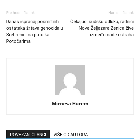
Prethodni članak
Naredni članak
Danas ispraćaj posmrtnih
Čekajući sudsku odluku, radnici
ostataka žrtava genocida u
Nove Željezare Zenica žive
Srebrenici na putu ka
između nade i straha
Potočarima
Mirnesa Hurem
POVEZANI ČLANCI
VIŠE OD AUTORA