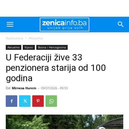
Naslovnica
Aktuelno
Aktuelno
Vijesti
Bosna i Hercegovina
U Federaciji žive 33
penzionera starija od 100
godina
Od
Mirnesa Hurem
-
09/07/2026 - 09:53