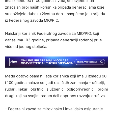
ima između 90 i 100 godina života, što svjedoči da
značajan broj naših korisnika pripada generacijama koje
su doživjele duboku životnu dob – saopćeno je u srijedu
iz Federalnog zavoda MIO/PIO.
Najstariji korisnik Federalnog zavoda za MIO/PIO, koji
danas ima 103 godine, pripada generaciji rođenoj prije
više od jednog stoljeća.
Među gotovo osam hiljada korisnika koji imaju između 90
i 100 godina nalaze se ljudi različitih zanimanja – učitelji,
rudari, ljekari, obrtnici, službenici, poljoprivrednici i brojni
drugi koji su svojim radom dali doprinos razvoju društva.
– Federalni zavod za mirovinsko i invalidsko osiguranje