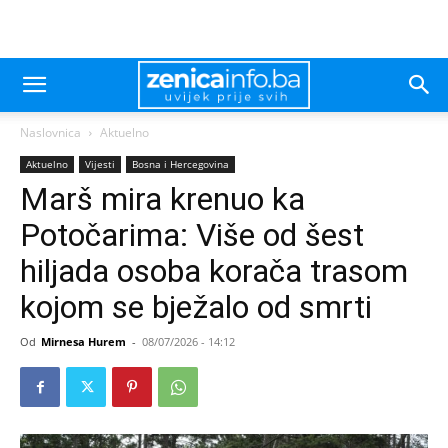
Naslovnica
Aktuelno
Aktuelno
Vijesti
Bosna i Hercegovina
Marš mira krenuo ka
Potočarima: Više od šest
hiljada osoba korača trasom
kojom se bježalo od smrti
Od
Mirnesa Hurem
-
08/07/2026 - 14:12