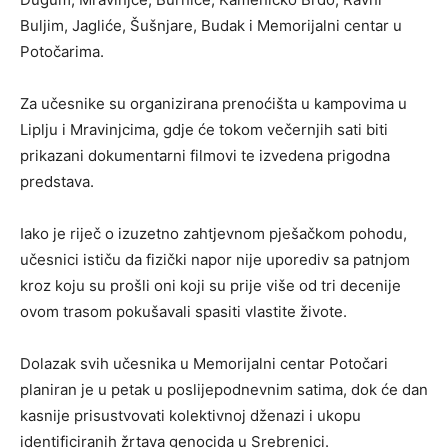
Buljim, Jagliće, Šušnjare, Budak i Memorijalni centar u
Potočarima.
Za učesnike su organizirana prenoćišta u kampovima u
Liplju i Mravinjcima, gdje će tokom večernjih sati biti
prikazani dokumentarni filmovi te izvedena prigodna
predstava.
Iako je riječ o izuzetno zahtjevnom pješačkom pohodu,
učesnici ističu da fizički napor nije uporediv sa patnjom
kroz koju su prošli oni koji su prije više od tri decenije
ovom trasom pokušavali spasiti vlastite živote.
Dolazak svih učesnika u Memorijalni centar Potočari
planiran je u petak u poslijepodnevnim satima, dok će dan
kasnije prisustvovati kolektivnoj dženazi i ukopu
identificiranih žrtava genocida u Srebrenici.