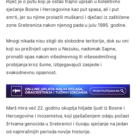
Riječ je o putu koji je ostao trajno upisan u kolektivno
sjećanje Bosne i Hercegovine kao put spasa, ali i put
smrti, jer su njime prolazili muškarci i dječaci iz zaštićene
zone Srebrenica nakon njenog pada u julu 1995. godine.
Mnogi nikada nisu stigli do slobodne teritorije, dok su oni
koji su preživjeli upravo u Nezuku, nadomak Sapne,
pronašli spas nakon višednevnog ili višesedmičnog
probijanja kroz šume, izbjegavajući zasjede i
svakodnevnu opasnost.
Marš mira već 22. godinu okuplja hiljade ljudi iz Bosne i
Hercegovine i inozemstva, koji pješačenjem odaju počast
žrtvama genocida u Srebrenici i čuvaju sjećanje na jedan
od najmračnijih perioda novije historije.