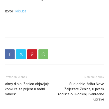
Izvor:
klix.ba
Prethodni članak
Naredni članak
Almy d.o.o. Zenica objavljuje
Sud odbio žalbu Nove
konkurs za prijem u radni
Željezare Zenica, u petak
odnos:
ročište o uvođenju vanredne
uprave