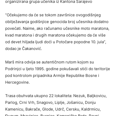
organizirana grupa učenika iz Kantona Sarajevo
“Očekujemo da će se tokom završnice ovogodišnjeg
obilježavanja godišnjice genocida broj učesnika dodatno
povećati. Naime, ako računamo učesnike moto maratona,
kvad maratona i drugih maratona očekujemo da će više
od devet hiljada ljudi doći u Potočare popodne 10. jula”,
dodao je Čakanović.
Marš mira odvija se autentičnom rutom kojom su
Podrinjci u ljeto 1995. godine pokušavali stići do teritorije
pod kontrolom pripadnika Armije Republike Bosne i
Hercegovine.
Trasa obuhvata ukupno 22 lokaliteta: Nezuk, Baljkovicu,
Parlog, Crni Vrh, Snagovo, Liplje, Jošanicu, Donju
Kamenicu, Bakrače, Glode, Udrč, Cersku, Kaldrmicu,
Đugum, Mravinjce, Burnice, Kameničko Brdo, Ravni