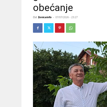
obećanje
Od
Zenicainfo
-
07/07/2026 - 23:27