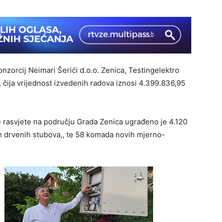
zorcij Neimari Šerići d.o.o. Zenica, Testingelektro
a, čija vrijednost izvedenih radova iznosi 4.399.836,95
 rasvjete na području Grada Zenica ugrađeno je 4.120
ih drvenih stubova,, te 58 komada novih mjerno-