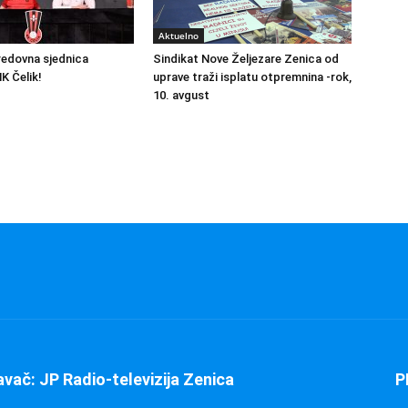
Aktuelno
redovna sjednica
Sindikat Nove Željezare Zenica od
K Čelik!
uprave traži isplatu otpremnina -rok,
10. avgust
avač: JP Radio-televizija Zenica
P