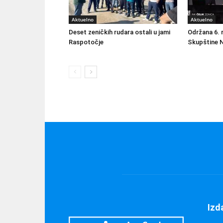
Aktuelno
Aktuelno
Deset zeničkih rudara ostali u jami
Održana 6. 
Raspotočje
Skupštine N
Izd