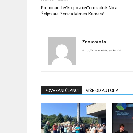
Preminuo teško povrijeđeni radnik Nove
Željezare Zenica Mirnes Kamerić
Zenicainfo
http://www.zenicainfo.ba
POVEZANI ČLANCI
VIŠE OD AUTORA