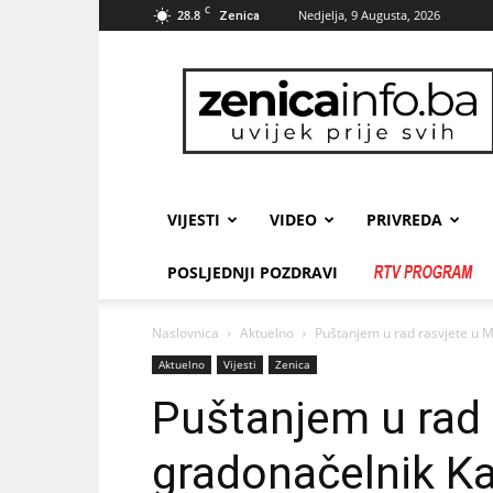
C
28.8
Nedjelja, 9 Augusta, 2026
Zenica
zenicainfo.ba
VIJESTI
VIDEO
PRIVREDA
POSLJEDNJI POZDRAVI
Naslovnica
Aktuelno
Puštanjem u rad rasvjete u M
Aktuelno
Vijesti
Zenica
Puštanjem u rad 
gradonačelnik K