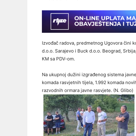
Izvođač radova, predmetnog Ugovora čini kon
d.o.o. Sarajevo i Buck d.o.o. Beograd, Srbij
KM sa PDV-om.
Na ukupnoj dužini izgrađenog sistema javne
komada rasvjetnih tijela, 1.992 komada nov
razvodnih ormara javne rasvjete. (N. Glibo)