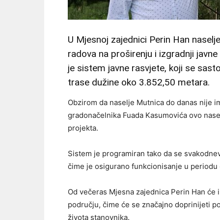
U Mjesnoj zajednici Perin Han naselj
radova na proširenju i izgradnji javn
je sistem javne rasvjete, koji se sast
trase dužine oko 3.852,50 metara.
Obzirom da naselje Mutnica do danas nije im
gradonačelnika Fuada Kasumovića ovo naselj
projekta.
Sistem je programiran tako da se svakodnevno
čime je osigurano funkcionisanje u periodu
Od večeras Mjesna zajednica Perin Han će i
području, čime će se značajno doprinijeti po
života stanovnika.