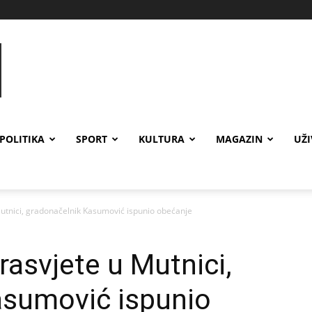
POLITIKA
SPORT
KULTURA
MAGAZIN
UŽ
utnici, gradonačelnik Kasumović ispunio obećanje
rasvjete u Mutnici,
asumović ispunio