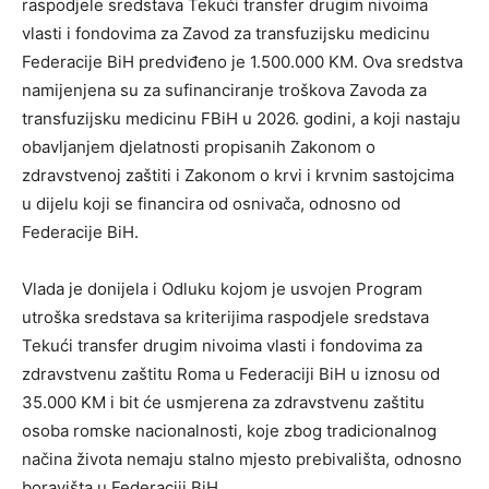
raspodjele sredstava Tekući transfer drugim nivoima
vlasti i fondovima za Zavod za transfuzijsku medicinu
Federacije BiH predviđeno je 1.500.000 KM. Ova sredstva
namijenjena su za sufinanciranje troškova Zavoda za
transfuzijsku medicinu FBiH u 2026. godini, a koji nastaju
obavljanjem djelatnosti propisanih Zakonom o
zdravstvenoj zaštiti i Zakonom o krvi i krvnim sastojcima
u dijelu koji se financira od osnivača, odnosno od
Federacije BiH.
Vlada je donijela i Odluku kojom je usvojen Program
utroška sredstava sa kriterijima raspodjele sredstava
Tekući transfer drugim nivoima vlasti i fondovima za
zdravstvenu zaštitu Roma u Federaciji BiH u iznosu od
35.000 KM i bit će usmjerena za zdravstvenu zaštitu
osoba romske nacionalnosti, koje zbog tradicionalnog
načina života nemaju stalno mjesto prebivališta, odnosno
boravišta u Federaciji BiH.