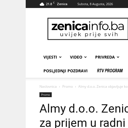
C
21.8
Subota, 8 Augusta, 2026
Zenica
zenicainfo.ba
VIJESTI
VIDEO
PRIVREDA
POSLJEDNJI POZDRAVI
Naslovnica
Promo
Almy d.o.o. Zenica objavljuje k
Promo
Almy d.o.o. Zeni
za prijem u radn