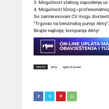
3. Mogućnost stalnog zaposlenja uz 
4. Mogućnost ličnog i profesionalnog
Svi zainteresovani CV mogu dostavi
“Trgovac na benzinskoj pumpi Almy”
Birajte najbolje, kompanija Almy!
TAGOVI
almy
oglas za posao