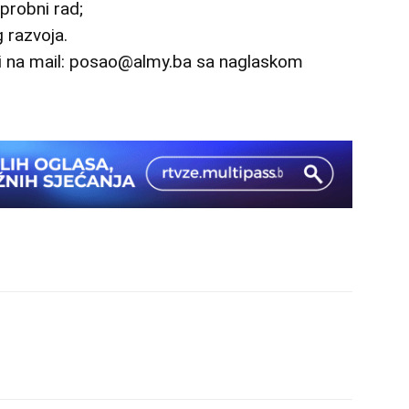
probni rad;
 razvoja.
ti na mail: posao@almy.ba sa naglaskom
.