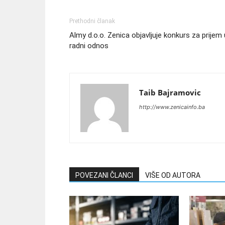
Prethodni članak
Almy d.o.o. Zenica objavljuje konkurs za prijem 
radni odnos
Taib Bajramovic
http://www.zenicainfo.ba
POVEZANI ČLANCI
VIŠE OD AUTORA