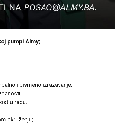
koj pumpi Almy;
balno i pismeno izražavanje;
zdanosti;
ost u radu.
om okruženju;