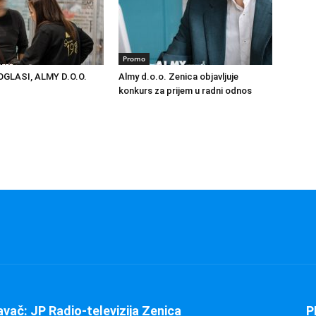
Promo
GLASI, ALMY D.O.O.
Almy d.o.o. Zenica objavljuje
konkurs za prijem u radni odnos
avač: JP Radio-televizija Zenica
P