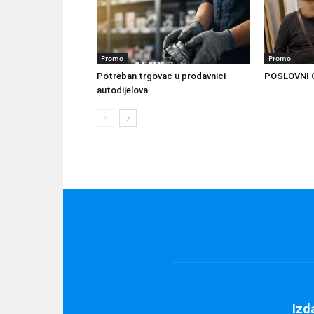
Promo
Promo
Potreban trgovac u prodavnici
POSLOVNI O
autodijelova
Izd