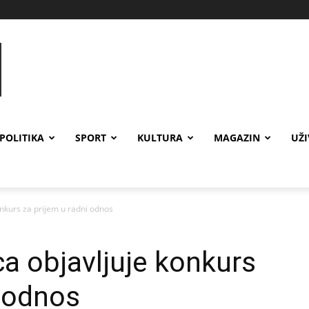
POLITIKA
SPORT
KULTURA
MAGAZIN
UŽ
onkurs za prijem u radni odnos
ca objavljuje konkurs
i odnos