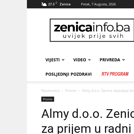
C
27.3
Petak, 7 Augusta, 2026
Zenica
zenicainfo.ba
VIJESTI
VIDEO
PRIVREDA
POSLJEDNJI POZDRAVI
Naslovnica
Promo
Almy d.o.o. Zenica objavljuje k
Promo
Almy d.o.o. Zeni
za prijem u radn