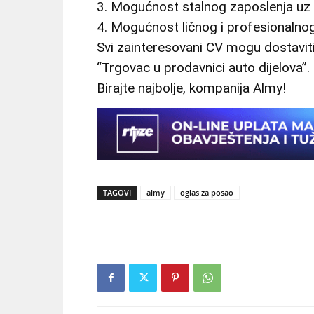
3. Mogućnost stalnog zaposlenja uz 
4. Mogućnost ličnog i profesionalnog
Svi zainteresovani CV mogu dostavi
“Trgovac u prodavnici auto dijelova”.
Birajte najbolje, kompanija Almy!
TAGOVI
almy
oglas za posao