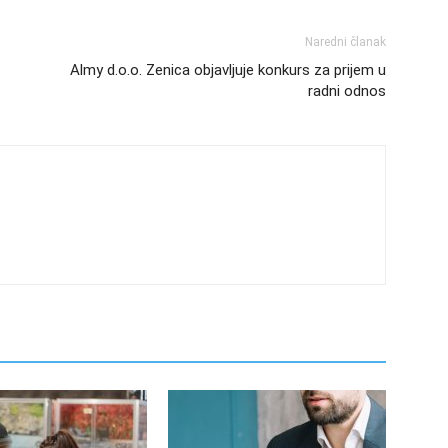
Naredni članak
Almy d.o.o. Zenica objavljuje konkurs za prijem u
radni odnos