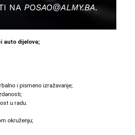
 auto dijelova;
balno i pismeno izražavanje;
zdanosti;
ost u radu.
om okruženju;