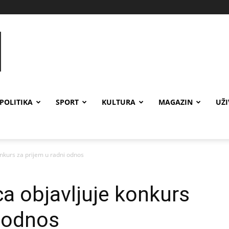
POLITIKA
SPORT
KULTURA
MAGAZIN
UŽ
onkurs za prijem u radni odnos
ca objavljuje konkurs
i odnos