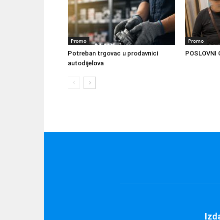
Promo
Promo
Potreban trgovac u prodavnici
POSLOVNI O
autodijelova
Izd