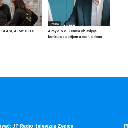
Promo
GLASI, ALMY D.O.O.
Almy d.o.o. Zenica objavljuje
konkurs za prijem u radni odnos
avač: JP Radio-televizija Zenica
P