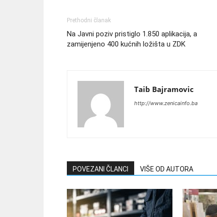
Prethodni članak
Na Javni poziv pristiglo 1.850 aplikacija, a
zamijenjeno 400 kućnih ložišta u ZDK
Taib Bajramovic
http://www.zenicainfo.ba
POVEZANI ČLANCI
VIŠE OD AUTORA