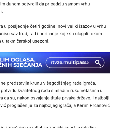
skim duhom potvrdili da pripadaju samom vrhu
i.
 u posljednje četiri godine, novi veliki izazov u vrhu
unišu sav trud, rad i odricanje koje su ulagali tokom
ja u takmičarskoj usezoni.
ne predstavlja krunu višegodišnjeg rada igrača,
nu potvrdu kvalitetnog rada s mladim rukometašima u
a da su, nakon osvajanja titule prvaka države, i najbolji
ović proglašen je za najboljeg igrača, a Kerim Prcanović
je i značajan rezultat za zenički sport, a mladim