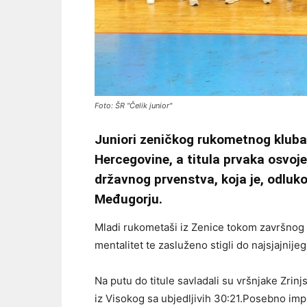
Foto: ŠR "Čelik junior"
Juniori zeničkog rukometnog kluba 
Hercegovine, a titula prvaka osvoj
državnog prvenstva, koja je, odlu
Međugorju.
Mladi rukometaši iz Zenice tokom završnog tu
mentalitet te zasluženo stigli do najsjajnijeg
Na putu do titule savladali su vršnjake Zrinjs
iz Visokog sa ubjedljivih 30:21.Posebno imp