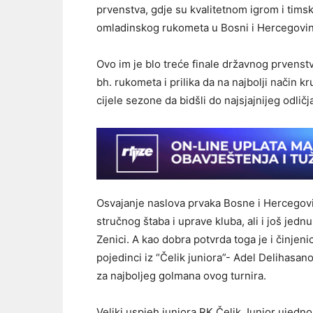
prvenstva, gdje su kvalitetnom igrom i tim
omladinskog rukometa u Bosni i Hercegovin
Ovo im je blo treće finale državnog prvenstva
bh. rukometa i prilika da na najbolji način kr
cijele sezone da bidšli do najsjajnijeg odlič
Osvajanje naslova prvaka Bosne i Hercegovi
stručnog štaba i uprave kluba, ali i još jed
Zenici. A kao dobra potvrda toga je i činjenic
pojedinci iz “Čelik juniora”- Adel Delihasan
za najboljeg golmana ovog turnira.
Veliki uspjeh juniora RK Čelik Junior ujedno 