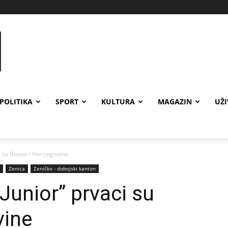
POLITIKA
SPORT
KULTURA
MAGAZIN
UŽ
ci su Bosne i Hercegovine
Zenica
Zeničko - dobojski kanton
 Junior” prvaci su
vine