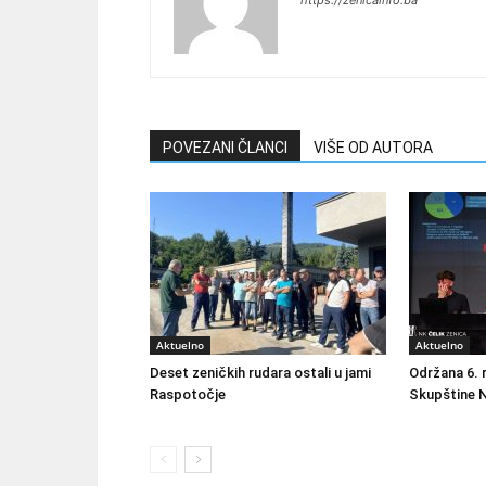
https://zenicainfo.ba
POVEZANI ČLANCI
VIŠE OD AUTORA
Aktuelno
Aktuelno
Deset zeničkih rudara ostali u jami
Održana 6. 
Raspotočje
Skupštine N