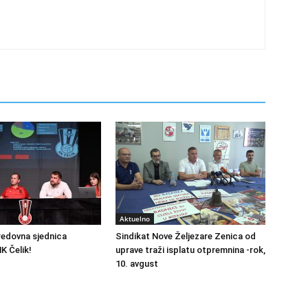
Aktuelno
redovna sjednica
Sindikat Nove Željezare Zenica od
K Čelik!
uprave traži isplatu otpremnina -rok,
10. avgust