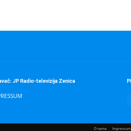
avač: JP Radio-televizija Zenica
P
PRESSUM
O nama
Impressum