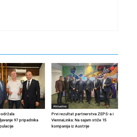
Aktuelno
podržala
Prvi rezultat partnerstva ZEPS-a i
avanje 97 pripadnika
ViennaLinka: Na sajam stiže 15
ulacije
kompanija iz Austrije