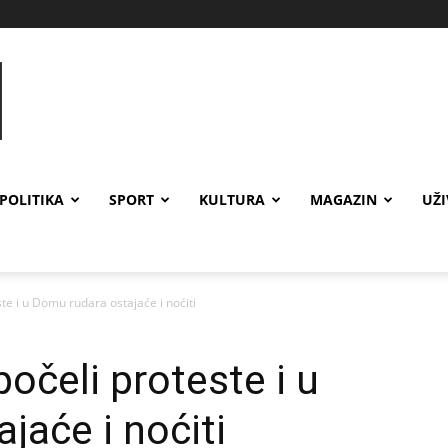
POLITIKA
SPORT
KULTURA
MAGAZIN
UŽ
ste i u Domu rudara ostajaće i noćiti
počeli proteste i u
jaće i noćiti