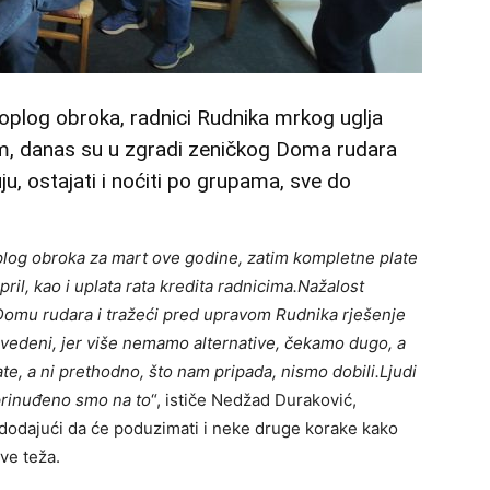
toplog obroka, radnici Rudnika mrkog uglja
m, danas su u zgradi zeničkog Doma rudara
uju, ostajati i noćiti po grupama, sve do
 toplog obroka za mart ove godine, zatim kompletne plate
pril, kao i uplata rata kredita radnicima.Nažalost
Domu rudara i tražeći pred upravom Rudnika rješenje
ovedeni, jer više nemamo alternative, čekamo dugo, a
ate, a ni prethodno, što nam pripada, nismo dobili.Ljudi
prinuđeno smo na to
“, ističe Nedžad Duraković,
dodajući da će poduzimati i neke druge korake kako
ve teža.