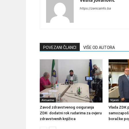
Vesna Jovanovic
https://zenicainfo.ba
POVEZANI ČLANCI
VIŠE OD AUTORA
Aktuelno
Vijesti
Zavod zdravstvenog osiguranja
Vlada ZDK 
ZDK- dodatni rok rudarima za ovjeru
samozapošlj
zdravstvenih knjižica
boračke pop