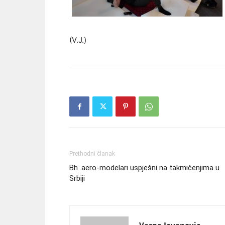
(V.J.)
Prethodni članak
Bh. aero-modelari uspješni na takmičenjima u
Srbiji