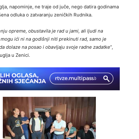
ja, napominje, ne traje od juče, nego datira godinama
ešena odluka o zatvaranju zeničkih Rudnika.
ju opreme, obustavila je rad u jami, ali ljudi na
mogu ići ni na godišnji niti prekinuti rad, samo je
ji da dolaze na posao i obavljaju svoje radne zadatke
“,
glja u Zenici.