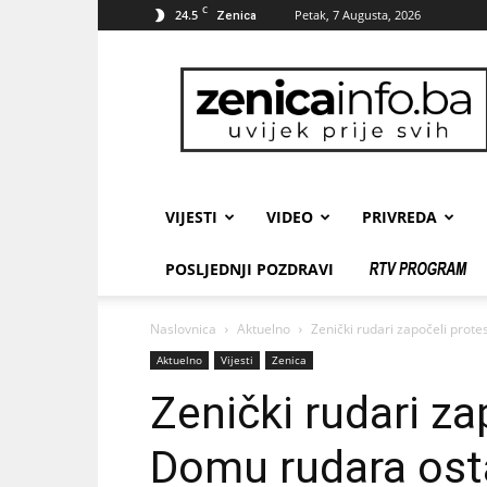
C
24.5
Petak, 7 Augusta, 2026
Zenica
zenicainfo.ba
VIJESTI
VIDEO
PRIVREDA
POSLJEDNJI POZDRAVI
Naslovnica
Aktuelno
Zenički rudari započeli prote
Aktuelno
Vijesti
Zenica
Zenički rudari za
Domu rudara osta