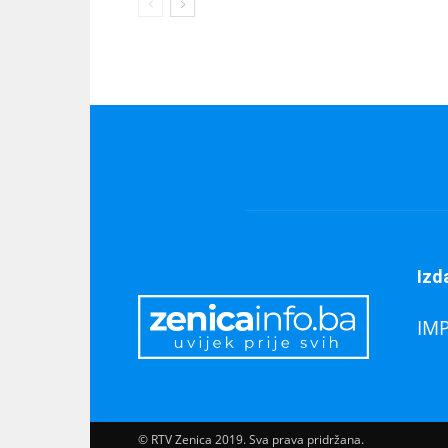
Izd
IM
© RTV Zenica 2019. Sva prava pridržana.