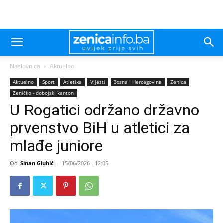
Naslovnica
Aktuelno
Aktuelno
Sport
Atletika
Vijesti
Bosna i Hercegovina
Zenica
Zeničko - dobojski kanton
U Rogatici održano državno
prvenstvo BiH u atletici za
mlađe juniore
Od
Sinan Gluhić
-
15/06/2026 - 12:05