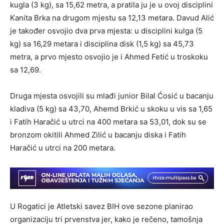
kugla (3 kg), sa 15,62 metra, a pratila ju je u ovoj disciplini
Kanita Brka na drugom mjestu sa 12,13 metara. Davud Alić
je također osvojio dva prva mjesta: u disciplini kulga (5
kg) sa 16,29 metara i disciplina disk (1,5 kg) sa 45,73
metra, a prvo mjesto osvojio je i Ahmed Fetić u troskoku
sa 12,69.
Druga mjesta osvojili su mlađi junior Bilal Ćosić u bacanju
kladiva (5 kg) sa 43,70, Ahemd Brkić u skoku u vis sa 1,65
i Fatih Haračić u utrci na 400 metara sa 53,01, dok su se
bronzom okitili Ahmed Zilić u bacanju diska i Fatih
Haračić u utrci na 200 metara.
U Rogatici je Atletski savez BIH ove sezone planirao
organizaciju tri prvenstva jer, kako je rečeno, tamošnja