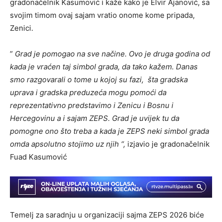
gradonačelnik Kasumović i kaže kako je Elvir Ajanović, sa
svojim timom ovaj sajam vratio onome kome pripada,
Zenici.
”
Grad je pomogao na sve načine. Ovo je druga godina od
kada je vraćen taj simbol grada, da tako kažem. Danas
smo razgovarali o tome u kojoj su fazi, šta gradska
uprava i gradska preduzeća mogu pomoći da
reprezentativno predstavimo i Zenicu i Bosnu i
Hercegovinu a i sajam ZEPS. Grad je uvijek tu da
pomogne ono što treba a kada je ZEPS neki simbol grada
omda apsolutno stojimo uz njih “,
izjavio je gradonačelnik
Fuad Kasumović
Temelj za saradnju u organizaciji sajma ZEPS 2026 biće