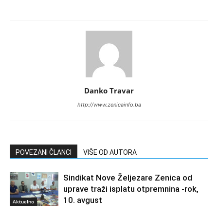
Danko Travar
http://www.zenicainfo.ba
POVEZANI ČLANCI
VIŠE OD AUTORA
Sindikat Nove Željezare Zenica od
uprave traži isplatu otpremnina -rok,
10. avgust
Aktuelno