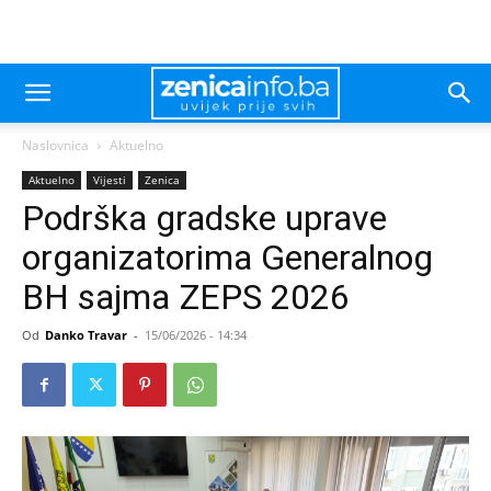
Naslovnica
Aktuelno
Aktuelno
Vijesti
Zenica
Podrška gradske uprave
organizatorima Generalnog
BH sajma ZEPS 2026
Od
Danko Travar
-
15/06/2026 - 14:34