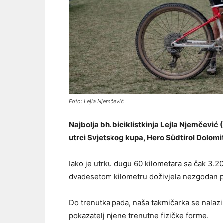
Foto: Lejla Njemčević
Najbolja bh. biciklistkinja Lejla Njemčević
utrci Svjetskog kupa, Hero Südtirol Dolomit
Iako je utrku dugu 60 kilometara sa čak 3.20
dvadesetom kilometru doživjela nezgodan pad 
Do trenutka pada, naša takmičarka se nalazil
pokazatelj njene trenutne fizičke forme.