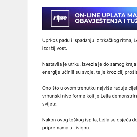
Uprkos padu i ispadanju iz trkačkog ritma, L
izdržljivost.
Nastavila je utrku, izvezla je do samog kraja i
energije učinili su svoje, te je kroz cilj pro
Ono što u ovom trenutku najviše raduje cijeli
vrhunski nivo forme koji je Lejla demonstrir
svijeta.
Nakon ovog teškog ispita, Lejla se osjeća d
pripremama u Livignu.