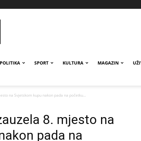
POLITIKA
SPORT
KULTURA
MAGAZIN
UŽ
jesto na Svjetskom kupu nakon pada na početku...
zauzela 8. mjesto na
nakon pada na