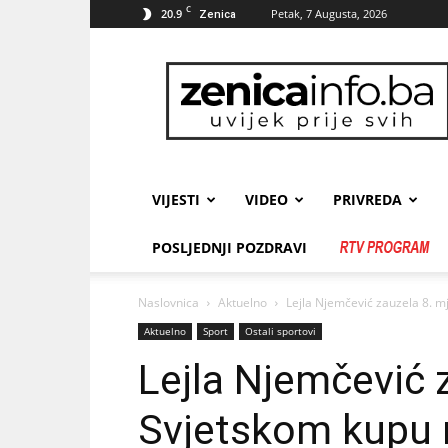
C
20.9
Petak, 7 Augusta, 2026
Zenica
zenicainfo.ba
VIJESTI
VIDEO
PRIVREDA
POSLJEDNJI POZDRAVI
Naslovnica
Aktuelno
Lejla Njemčević zauzela 8. m
Aktuelno
Sport
Ostali sportovi
Lejla Njemčević 
Svjetskom kupu 