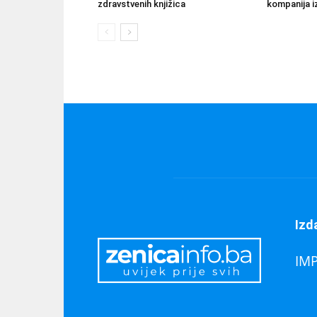
zdravstvenih knjižica
kompanija iz
Izd
IM