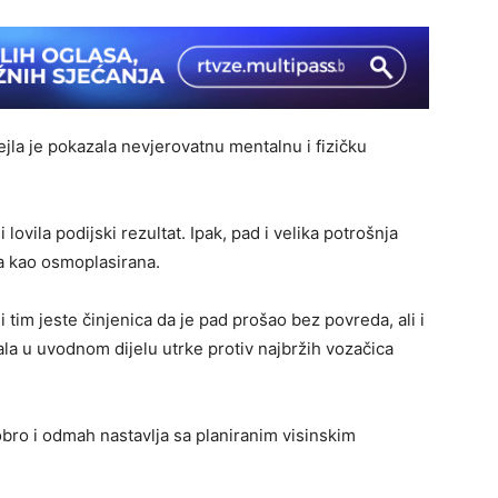
ejla je pokazala nevjerovatnu mentalnu i fizičku
 lovila podijski rezultat. Ipak, pad i velika potrošnja
šla kao osmoplasirana.
 tim jeste činjenica da je pad prošao bez povreda, ali i
ala u uvodnom dijelu utrke protiv najbržih vozačica
obro i odmah nastavlja sa planiranim visinskim