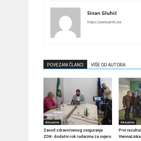
Sinan Gluhić
https://zenicainfo.ba
POVEZANI ČLANCI
VIŠE OD AUTORA
Aktuelno
Aktuelno
Zavod zdravstvenog osiguranja
Prvi rezult
ZDK- dodatni rok rudarima za ovjeru
ViennaLinka