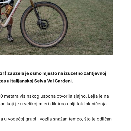
 (31) zauzela je osmo mjesto na izuzetno zahtjevnoj
es u italijanskoj Selva Val Gardeni.
0 metara visinskog uspona otvorila sjajno, Lejla je na
koji je u velikoj mjeri diktirao dalji tok takmičenja.
a u vodećoj grupi i vozila snažan tempo, što je odličan