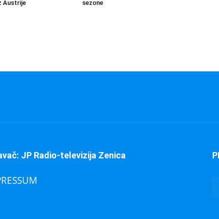
 Austrije
sezone
avač: JP Radio-televizija Zenica
P
PRESSUM