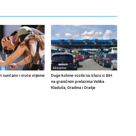
Aktuelno
H sunčano i vruće vrijeme
Duge kolone vozila na izlazu iz BiH
na graničnim prelazima Velika
Kladuša, Gradina i Orašje