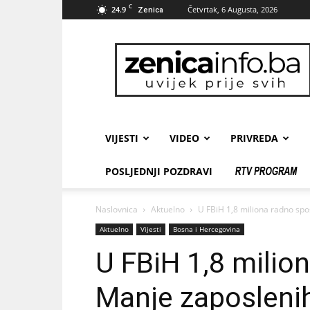
C
24.9
Četvrtak, 6 Augusta, 2026
Zenica
zenicainfo.ba
VIJESTI
VIDEO
PRIVREDA
POSLJEDNJI POZDRAVI
Naslovnica
Aktuelno
U FBiH 1,8 miliona radno spo
Aktuelno
Vijesti
Bosna i Hercegovina
U FBiH 1,8 milio
Manje zaposlenih