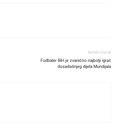
Naredni članak
Fudbaler BiH je zvanično najbolji igrač
dosadašnjeg dijela Mundijala