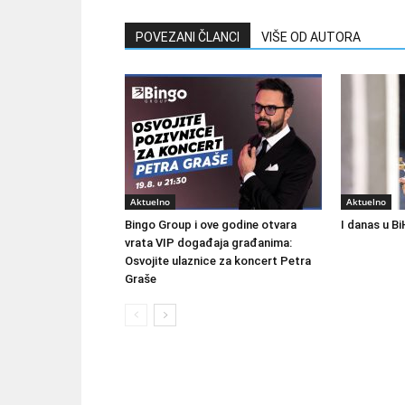
POVEZANI ČLANCI
VIŠE OD AUTORA
Aktuelno
Aktuelno
Bingo Group i ove godine otvara
I danas u Bi
vrata VIP događaja građanima:
Osvojite ulaznice za koncert Petra
Graše