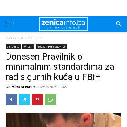
Naslovnica
Aktuelno
Aktuelno
Vijesti
Bosna i Hercegovina
Donesen Pravilnik o
minimalnim standardima za
rad sigurnih kuća u FBiH
Od
Mirnesa Hurem
-
09/06/2026 - 12:05