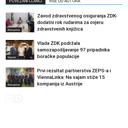
POVEZANI ČLANCI
VIŠE OD AUTORA
Zavod zdravstvenog osiguranja ZDK-
dodatni rok rudarima za ovjeru
zdravstvenih knjižica
Aktuelno
Vlada ZDK podržala
samozapošljavanje 97 pripadnika
boračke populacije
Vijesti
Prvi rezultat partnerstva ZEPS-a i
ViennaLinka: Na sajam stiže 15
kompanija iz Austrije
Aktuelno