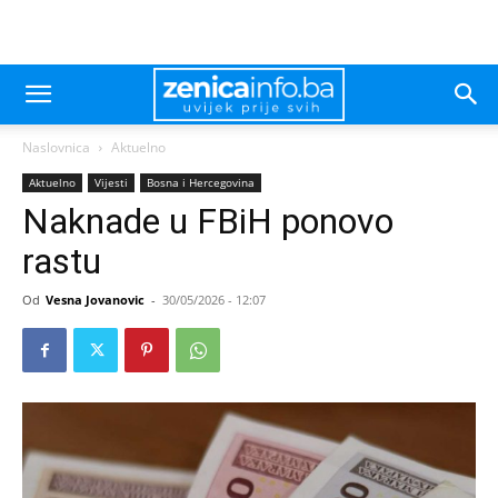
Naslovnica
Aktuelno
Aktuelno
Vijesti
Bosna i Hercegovina
Naknade u FBiH ponovo
rastu
Od
Vesna Jovanovic
-
30/05/2026 - 12:07