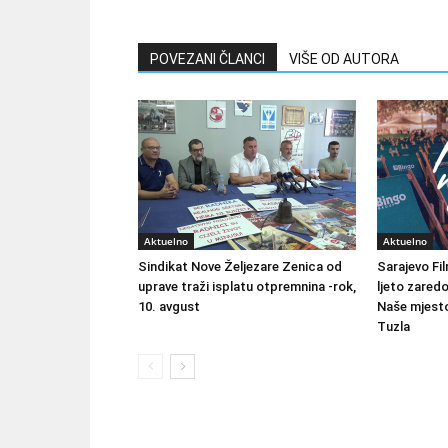
POVEZANI ČLANCI
VIŠE OD AUTORA
Aktuelno
Aktuelno
Sindikat Nove Željezare Zenica od
Sarajevo Fil
uprave traži isplatu otpremnina -rok,
ljeto zared
10. avgust
Naše mjesto
Tuzla