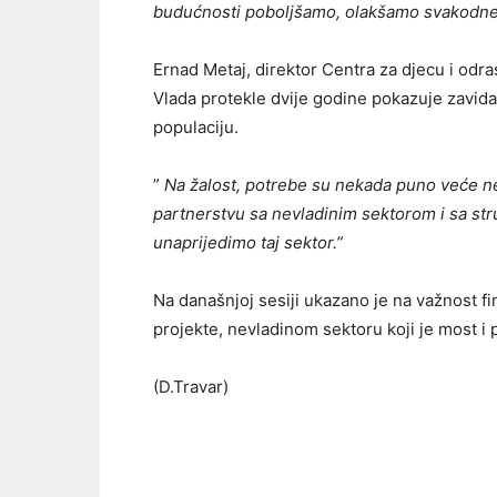
budućnosti poboljšamo, olakšamo svakodnev
Ernad Metaj, direktor Centra za djecu i odr
Vlada protekle dvije godine pokazuje zavidan 
populaciju.
”
Na žalost, potrebe su nekada puno veće neg
partnerstvu sa nevladinim sektorom i sa str
unaprijedimo taj sektor.”
Na današnjoj sesiji ukazano je na važnost fi
projekte, nevladinom sektoru koji je most i 
(D.Travar)