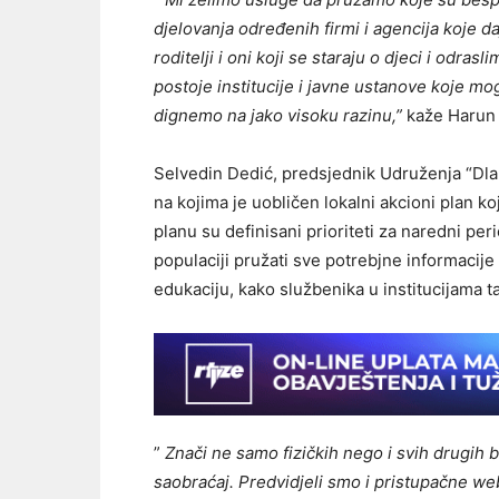
djelovanja određenih firmi i agencija koje da
roditelji i oni koji se staraju o djeci i odra
postoje institucije i javne ustanove koje mog
dignemo na jako visoku razinu,”
kaže Harun 
Selvedin Dedić, predsjednik Udruženja “Dlan
na kojima je uobličen lokalni akcioni plan 
planu su definisani prioriteti za naredni per
populaciji pružati sve potrebjne informacije 
edukaciju, kako službenika u institucijama tak
”
Znači ne samo fizičkih nego i svih drugih b
saobraćaj. Predvidjeli smo i pristupačne web