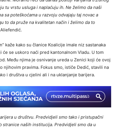
ju tu vrstu usluga i naplaćuju ih. Ne želimo da naši
slima sa poteškoćama u razvoju odvajaju taj novac a
u to da pruže na kvalitetan način i želimo da to
Aliefendić.
” kaže kako su članice Koalicije imale niz sastanaka
koji će se uskoro naći pred kantonalnom Vladu. U tom
iod. Među njima je osnivanje ureda u Zenici koji će ovoj
o njihovim pravima. Fokus smo, ističe Dedić, stavili na
o i društva u cjelini ali i na uklanjanje barijera.
arijera u društvu. Predvidjeli smo tako i pristupačni
 stranice naših institucija. Predvidjeli smo da u