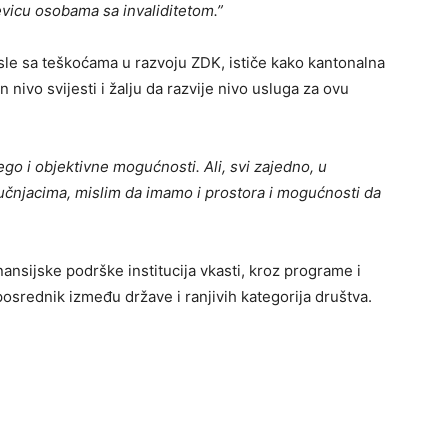
icu osobama sa invaliditetom.”
asle sa teškoćama u razvoju ZDK, ističe kako kantonalna
nivo svijesti i žalju da razvije nivo usluga za ovu
o i objektivne mogućnosti. Ali, svi zajedno, u
učnjacima, mislim da imamo i prostora i mogućnosti da
nansijske podrške institucija vkasti, kroz programe i
posrednik između države i ranjivih kategorija društva.