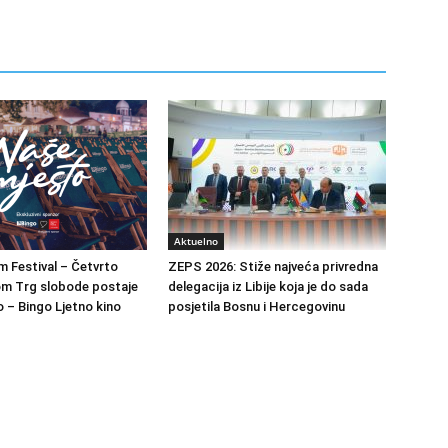
Aktuelno
m Festival – Četvrto
ZEPS 2026: Stiže najveća privredna
om Trg slobode postaje
delegacija iz Libije koja je do sada
 – Bingo Ljetno kino
posjetila Bosnu i Hercegovinu