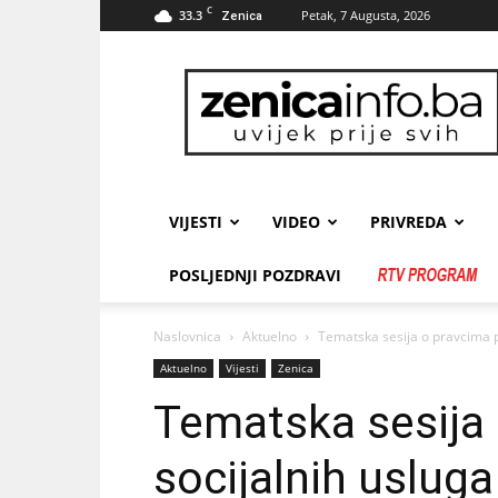
C
33.3
Petak, 7 Augusta, 2026
Zenica
zenicainfo.ba
VIJESTI
VIDEO
PRIVREDA
POSLJEDNJI POZDRAVI
Naslovnica
Aktuelno
Tematska sesija o pravcima p
Aktuelno
Vijesti
Zenica
Tematska sesija 
socijalnih usluga