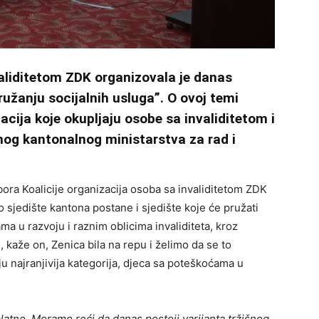
validitetom ZDK organizovala je danas
užanju socijalnih usluga”. O ovoj temi
acija koje okupljaju osobe sa invaliditetom i
nog kantonalnog ministarstva za rad i
ora Koalicije organizacija osoba sa invaliditetom ZDK
o sjedište kantona postane i sjedište koje će pružati
 u razvoju i raznim oblicima invaliditeta, kroz
 kaže on, Zenica bila na repu i želimo da se to
ju najranjivija kategorija, djeca sa poteškoćama u
atne. Moramo reći da danas postoji varijanta tržišnog