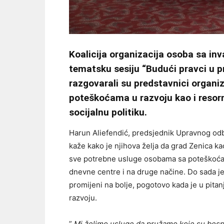
Koalicija organizacija osoba sa in
tematsku sesiju “Budući pravci u pr
razgovarali su predstavnici organiz
poteškoćama u razvoju kao i resor
socijalnu politiku.
Harun Aliefendić, predsjednik Upravnog odb
kaže kako je njihova želja da grad Zenica ka
sve potrebne usluge osobama sa poteškoćama
dnevne centre i na druge načine. Do sada je,
promijeni na bolje, pogotovo kada je u pitan
razvoju.
”
Mi želimo usluge da pružamo koje su bespl