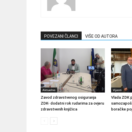
POVEZANI ČLANCI
VIŠE OD AUTORA
Aktuelno
Vijesti
Zavod zdravstvenog osiguranja
Vlada ZDK 
ZDK- dodatni rok rudarima za ovjeru
samozapošlj
zdravstvenih knjižica
boračke pop