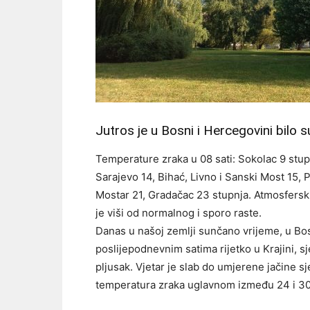
Jutros je u Bosni i Hercegovini bilo
Temperature zraka u 08 sati: Sokolac 9 stup
Sarajevo 14, Bihać, Livno i Sanski Most 15, P
Mostar 21, Gradačac 23 stupnja. Atmosferski 
je viši od normalnog i sporo raste.
Danas u našoj zemlji sunčano vrijeme, u Bo
poslijepodnevnim satima rijetko u Krajini, s
pljusak. Vjetar je slab do umjerene jačine 
temperatura zraka uglavnom između 24 i 30,