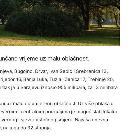
 sunčano vrijeme uz malu oblačnost.
njeva, Bugojno, Drvar, Ivan Sedlo i Srebrenica 13,
rijedor 16, Banja Luka, Tuzla i Zenica 17, Trebinje 20,
tlak je u Sarajevu iznosio 955 milibara, za 13 milibara
sni uz malu do umjerenu oblačnost. Uz više oblaka u
jevernim i centralnim područjima je moguć slab lokalni
sjevernog i sjeveroistočnog smjera. Najviša dnevna
 na jugu do 32 stupnja.