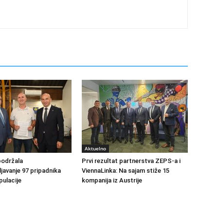
Aktuelno
podržala
Prvi rezultat partnerstva ZEPS-a i
avanje 97 pripadnika
ViennaLinka: Na sajam stiže 15
ulacije
kompanija iz Austrije