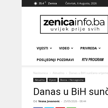
C
35.4
Četvrtak, 6 Augusta, 2026
Zenica
zenicainfo.ba
VIJESTI
VIDEO
PRIVREDA
POSLJEDNJI POZDRAVI
Naslovnica
Aktuelno
Danas u BiH sunčano vrijem
Aktuelno
Vijesti
Bosna i Hercegovina
Danas u BiH sun
Od
Vesna Jovanovic
-
25/05/2026 - 08:44