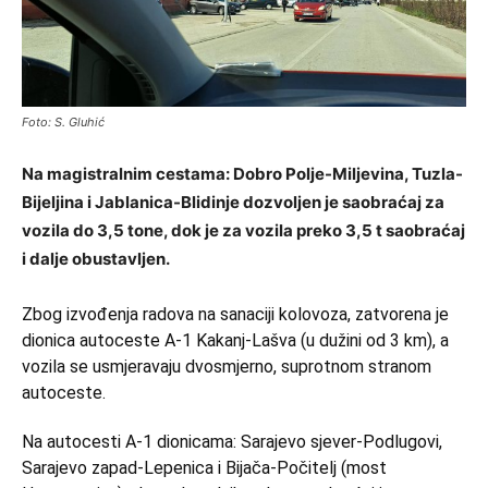
Foto: S. Gluhić
Na magistralnim cestama: Dobro Polje-Miljevina, Tuzla-
Bijeljina i Jablanica-Blidinje dozvoljen je saobraćaj za
vozila do 3,5 tone, dok je za vozila preko 3,5 t saobraćaj
i dalje obustavljen.
Zbog izvođenja radova na sanaciji kolovoza, zatvorena je
dionica autoceste A-1 Kakanj-Lašva (u dužini od 3 km), a
vozila se usmjeravaju dvosmjerno, suprotnom stranom
autoceste.
Na autocesti A-1 dionicama: Sarajevo sjever-Podlugovi,
Sarajevo zapad-Lepenica i Bijača-Počitelj (most