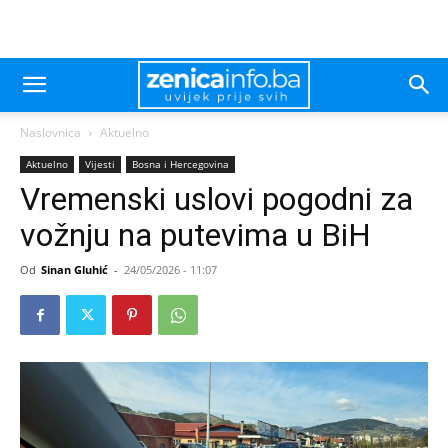
Naslovnica
Aktuelno
Aktuelno
Vijesti
Bosna i Hercegovina
Vremenski uslovi pogodni za
vožnju na putevima u BiH
Od
Sinan Gluhić
-
24/05/2026 - 11:07