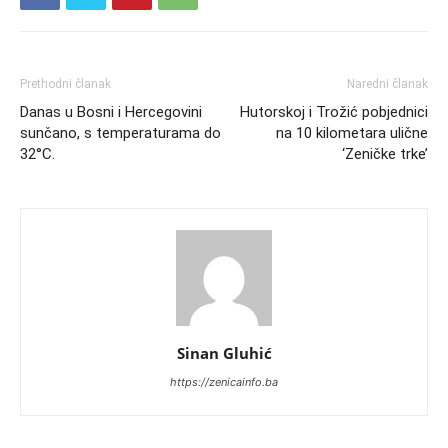
Prethodni članak
Naredni članak
Danas u Bosni i Hercegovini
Hutorskoj i Trožić pobjednici
sunčano, s temperaturama do
na 10 kilometara ulične
32°C.
‘Zeničke trke’
Sinan Gluhić
https://zenicainfo.ba