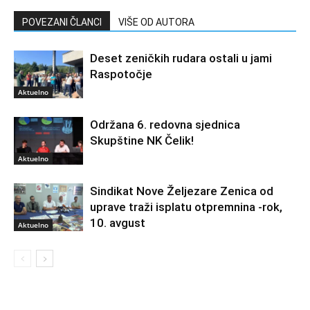
POVEZANI ČLANCI
VIŠE OD AUTORA
Deset zeničkih rudara ostali u jami
Raspotočje
Aktuelno
Održana 6. redovna sjednica
Skupštine NK Čelik!
Aktuelno
Sindikat Nove Željezare Zenica od
uprave traži isplatu otpremnina -rok,
10. avgust
Aktuelno