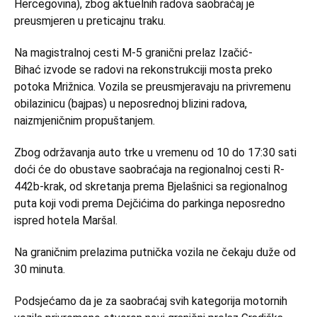
Hercegovina), zbog aktuelnih radova saobraćaj je
preusmjeren u preticajnu traku.
Na magistralnoj cesti M-5 granični prelaz Izačić-
Bihać izvode se radovi na rekonstrukciji mosta preko
potoka Mrižnica. Vozila se preusmjeravaju na privremenu
obilazinicu (bajpas) u neposrednoj blizini radova,
naizmjeničnim propuštanjem.
Zbog održavanja auto trke u vremenu od 10 do 17:30 sati
doći će do obustave saobraćaja na regionalnoj cesti R-
442b-krak, od skretanja prema Bjelašnici sa regionalnog
puta koji vodi prema Dejčićima do parkinga neposredno
ispred hotela Maršal.
Na graničnim prelazima putnička vozila ne čekaju duže od
30 minuta.
Podsjećamo da je za saobraćaj svih kategorija motornih