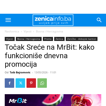
Naslovnica
Vijesti
Bosna i Hercegovina
Vijesti
Bosna i Hercegovina
Promo
Zenica
Zeničko - dobojski kanton
Točak Sreće na MrBit: kako
funkcioniše dnevna
promocija
Od
Taib Bajramovic
-
13/05/2026 - 11:01