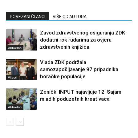
POVEZANI ČLANCI
VIŠE OD AUTORA
Zavod zdravstvenog osiguranja ZDK-
dodatni rok rudarima za ovjeru
zdravstvenih knjižica
Aktuelno
Vlada ZDK podržala
samozapošljavanje 97 pripadnika
boračke populacije
Vijesti
Zenički INPUT najavljuje 12. Sajam
mladih poduzetnih kreativaca
Aktuelno