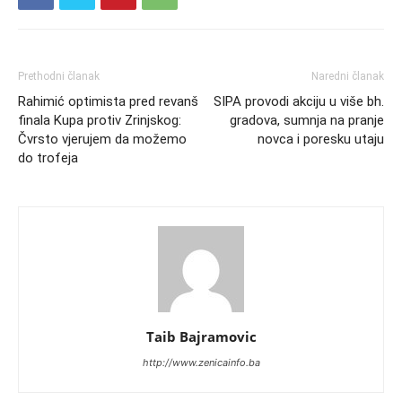
Prethodni članak
Naredni članak
Rahimić optimista pred revanš
SIPA provodi akciju u više bh.
finala Kupa protiv Zrinjskog:
gradova, sumnja na pranje
Čvrsto vjerujem da možemo
novca i poresku utaju
do trofeja
Taib Bajramovic
http://www.zenicainfo.ba