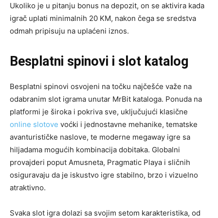
Ukoliko je u pitanju bonus na depozit, on se aktivira kada
igrač uplati minimalnih 20 KM, nakon čega se sredstva
odmah pripisuju na uplaćeni iznos.
Besplatni spinovi i slot katalog
Besplatni spinovi osvojeni na točku najčešće važe na
odabranim slot igrama unutar MrBit kataloga. Ponuda na
platformi je široka i pokriva sve, uključujući klasične
online slotove
voćki i jednostavne mehanike, tematske
avanturističke naslove, te moderne megaway igre sa
hiljadama mogućih kombinacija dobitaka. Globalni
provajderi poput Amusneta, Pragmatic Playa i sličnih
osiguravaju da je iskustvo igre stabilno, brzo i vizuelno
atraktivno.
Svaka slot igra dolazi sa svojim setom karakteristika, od