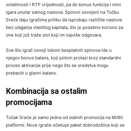
volatilnosti i RTP vrijednosti, pa do bonus funkcija i mini
igara unutar samog naslova. Spinovi osvojeni na Točku
Sreće daju igračima priliku da isprobaju različite naslove
bez ulaganja vlastitog kapitala, što je posebno korisno za
one koji još traže slot koji im najviše odgovara.
Sve što igrač osvoji tokom besplatnih spinova ide u
njegov bonus balans, koji potom prolazi kroz standardni
proces aktivacije prije nego što se sredstva mogu
prebaciti u glavni balans.
Kombinacija sa ostalim
promocijama
Točak Sreće je samo jedna od stalnih promocija na MrBit
platformi. Nove igrače očekuje paket dobrodošlice koji se