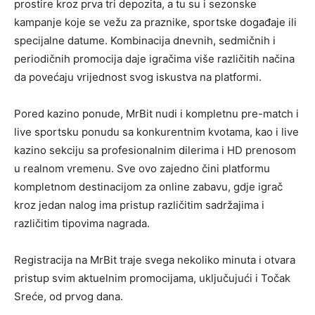
prostire kroz prva tri depozita, a tu su i sezonske
kampanje koje se vežu za praznike, sportske događaje ili
specijalne datume. Kombinacija dnevnih, sedmičnih i
periodičnih promocija daje igračima više različitih načina
da povećaju vrijednost svog iskustva na platformi.
Pored kazino ponude, MrBit nudi i kompletnu pre-match i
live sportsku ponudu sa konkurentnim kvotama, kao i live
kazino sekciju sa profesionalnim dilerima i HD prenosom
u realnom vremenu. Sve ovo zajedno čini platformu
kompletnom destinacijom za online zabavu, gdje igrač
kroz jedan nalog ima pristup različitim sadržajima i
različitim tipovima nagrada.
Registracija na MrBit traje svega nekoliko minuta i otvara
pristup svim aktuelnim promocijama, uključujući i Točak
Sreće, od prvog dana.