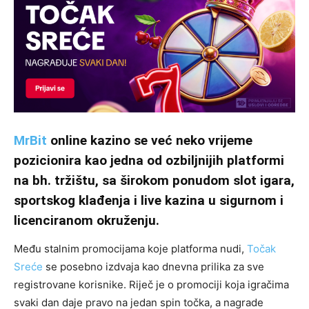
MrBit
online kazino se već neko vrijeme
pozicionira kao jedna od ozbiljnijih platformi
na bh. tržištu, sa širokom ponudom slot igara,
sportskog klađenja i live kazina u sigurnom i
licenciranom okruženju.
Među stalnim promocijama koje platforma nudi,
Točak
Sreće
se posebno izdvaja kao dnevna prilika za sve
registrovane korisnike. Riječ je o promociji koja igračima
svaki dan daje pravo na jedan spin točka, a nagrade