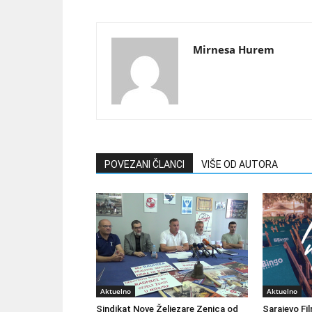
Mirnesa Hurem
POVEZANI ČLANCI
VIŠE OD AUTORA
Aktuelno
Aktuelno
Sindikat Nove Željezare Zenica od
Sarajevo Fil