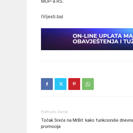
MUP-a RS.
(Vijesti.ba)
Prethodni članak
Točak Sreće na MrBit: kako funkcioniše dnevn
promocija