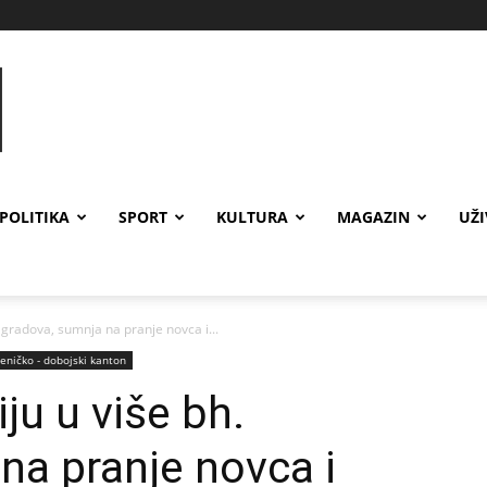
POLITIKA
SPORT
KULTURA
MAGAZIN
UŽ
. gradova, sumnja na pranje novca i...
eničko - dobojski kanton
ju u više bh.
na pranje novca i