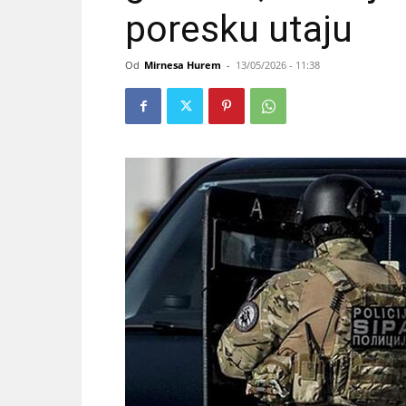
poresku utaju
Od
Mirnesa Hurem
-
13/05/2026 - 11:38