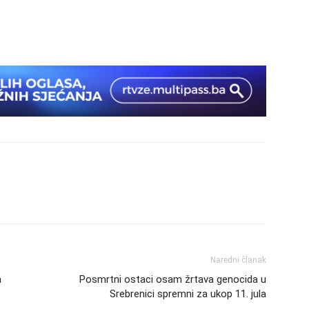
Naredni članak
a
Posmrtni ostaci osam žrtava genocida u
Srebrenici spremni za ukop 11. jula