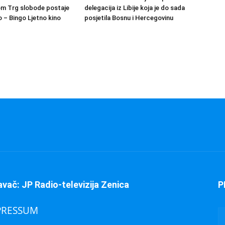
om Trg slobode postaje
delegacija iz Libije koja je do sada
 – Bingo Ljetno kino
posjetila Bosnu i Hercegovinu
avač: JP Radio-televizija Zenica
P
PRESSUM