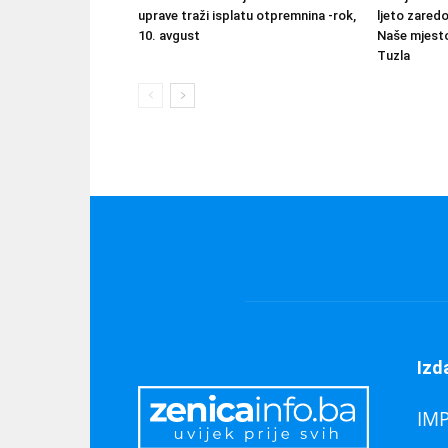
uprave traži isplatu otpremnina -rok,
ljeto zared
10. avgust
Naše mjesto
Tuzla
Izd
IM