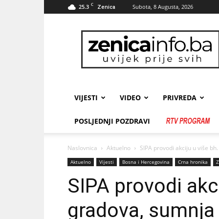
C
25.3
Subota, 8 Augusta, 2026
Zenica
zenicainfo.ba
VIJESTI
VIDEO
PRIVREDA
POSLJEDNJI POZDRAVI
Naslovnica
Aktuelno
SIPA provodi akciju u više bh
Aktuelno
Vijesti
Bosna i Hercegovina
Crna hronika
Z
SIPA provodi akci
gradova, sumnja 