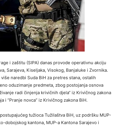
trage i zaštitu (SIPA) danas provode operativnu akciju
va, Sarajeva, Kiseljaka, Visokog, Banjaluke i Zvornika.
je više naredbi Suda BiH za pretres stana, ostalih
remeno oduzimanje predmeta, zbog postojanja osnova
ivanje radi činjenja krivičnih djela“ iz Krivičnog zakona
aja i “Pranje novca” iz Krivičnog zakona BiH.
 postupajućeg tužioca Tužilaštva BiH, uz podršku MUP-
o-dobojskog kantona, MUP-a Kantona Sarajevo i