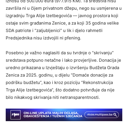
iznosu od 500.000 eura (977.915 KM). Ta sredstva nisu
završila ni u čijem privatnom džepu, nego su usmjerena u
izgradnju Trga Alije Izetbegovića — javnog prostora koji
ostaje svim građanima Zenice, a za koji 35 godina velike
SDA patriote i “zaljubljenici” u lik i djelo rahmetli
Predsjednika nisu izdvojili ni pfening.
Posebno je važno naglasiti da su tvrdnje o “skrivanju”
sredstava potpuno netačne i lako provjerljive. Donacija je
uredno prikazana u Izvještaju o izvršenju Budžeta Grada
Zenica za 2025. godinu, u dijelu “Domaće donacije za
podršku budžetu”, kao i kroz poziciju “Rekonstrukcija
Trga Alije Izetbegovića”, što dodatno potvrđuje da nije
bilo nikakvog skrivanja niti netransparentnosti.