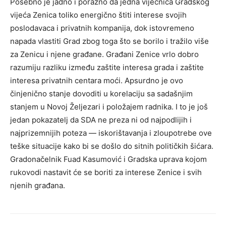
Posebno je jadno i porazno da jedna vijećnica Gradskog
vijeća Zenica toliko energično štiti interese svojih
poslodavaca i privatnih kompanija, dok istovremeno
napada vlastiti Grad zbog toga što se borilo i tražilo više
za Zenicu i njene građane. Građani Zenice vrlo dobro
razumiju razliku između zaštite interesa grada i zaštite
interesa privatnih centara moći. Apsurdno je ovo
činjenično stanje dovoditi u korelaciju sa sadašnjim
stanjem u Novoj Željezari i položajem radnika. I to je još
jedan pokazatelj da SDA ne preza ni od najpodlijih i
najprizemnijih poteza — iskorištavanja i zloupotrebe ove
teške situacije kako bi se došlo do sitnih političkih šićara.
Gradonačelnik Fuad Kasumović i Gradska uprava kojom
rukovodi nastavit će se boriti za interese Zenice i svih
njenih građana.