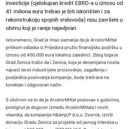
investicije (cjelokupan kredit EBRD-a u iznosu od
41 miliona eura trebao je biti iskorišten i za
rekonstrukciju spojnih vrelovoda) nisu završeni u
obimu koji je ranije najavljivan.
Istovremeno, Grad je imao saznanja da je ArcelorMittal
prilikom odlaska iz Prijedora pružio finansijsku podršku u
iznosu od 400.000 eura lokalnoj zajednici. Zbog toga je
Grad Zenica tražio da i Zenica, koja je decenijama nosila
najveći teret industrijske proizvodnje, zagađenja i
posljedica poslovanja kompanije, bude tretirana na
korektan i odgovoran način.
S obzirom na to da je ArcelorMittal poslovao s gubicima,
postignut je dogovor između ArcelorMittala i novih
vlasnika, da kompanija H&amp;P d.o.o. Zvornik, izvrši
donaciju Gradu Zenica za projekte od javnog interesa u