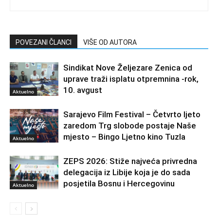
POVEZANI ČLANCI
VIŠE OD AUTORA
Sindikat Nove Željezare Zenica od
uprave traži isplatu otpremnina -rok,
10. avgust
Aktuelno
Sarajevo Film Festival – Četvrto ljeto
zaredom Trg slobode postaje Naše
mjesto – Bingo Ljetno kino Tuzla
Aktuelno
ZEPS 2026: Stiže najveća privredna
delegacija iz Libije koja je do sada
posjetila Bosnu i Hercegovinu
Aktuelno