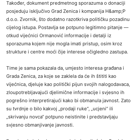
Također, dokument predmetnog sporazuma o donaciji
posjeduju isključivo Grad Zenica i kompanija H&amp;P
d.o.o. Zvornik, što dodatno razotkriva političku pozadinu
cijelog istupa. Postavlja se potpuno legitimno pitanje —
otkud vijećnici Ormanović informacije i detalji iz
sporazuma kojem nije mogla imati pristup, osim kroz
strukture i centre moći čije interese očigledno zastupa.
Time je sama pokazala da, umjesto interesa građana i
Grada Zenica, za koje se zaklela da će ih štititi kao
vijećnica, djeluje kao politički pijun svojih nalogodavaca,
zloupotrebljavajući djelimične informacije i svjesno ih
pogrešno interpretirajući kako bi obmanula javnost. Zato
su tvrdnje o bilo kakvoj „prodaji ruke“, „ucjeni“ ili
„skrivanju novca“ potpuno neistinite i predstavljaju
svjesno obmanjivanje javnosti.