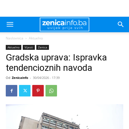
Naslovnica
Aktuelno
Aktuelno
Vijesti
Zenica
Gradska uprava: Ispravka
tendencioznih navoda
Od
Zenicainfo
-
30/04/2026 - 17:39