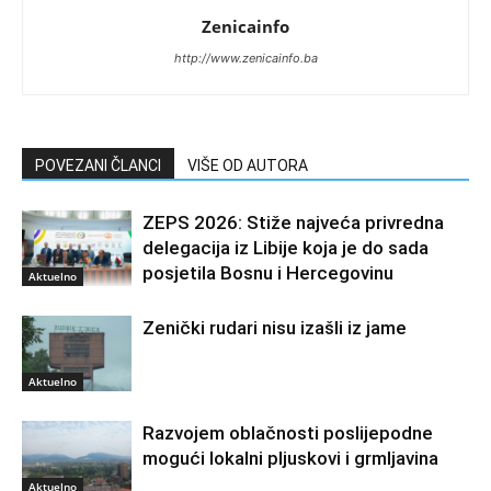
Zenicainfo
http://www.zenicainfo.ba
POVEZANI ČLANCI
VIŠE OD AUTORA
ZEPS 2026: Stiže najveća privredna
delegacija iz Libije koja je do sada
posjetila Bosnu i Hercegovinu
Aktuelno
Zenički rudari nisu izašli iz jame
Aktuelno
Razvojem oblačnosti poslijepodne
mogući lokalni pljuskovi i grmljavina
Aktuelno