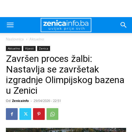
Naslovnica
Aktuelno
Aktuelno
Vijesti
Zenica
Završen proces žalbi:
Nastavlja se završetak
izgradnje Olimpijskog bazena
u Zenici
Od
Zenicainfo
-
29/04/2026 - 22:51