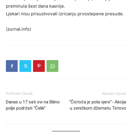
preminula šest dana kasnije.
Ljekari nisu prisustvovali izricanju prvostepene presude.
(zurnal.info)
Prethodni članak
Naredni članak
Danas u 17 sati svi na Bilino
“Čistoča je pola vjere”- Akcija
polje podržati “Čelik”
u zeničkom džematu Tetovo