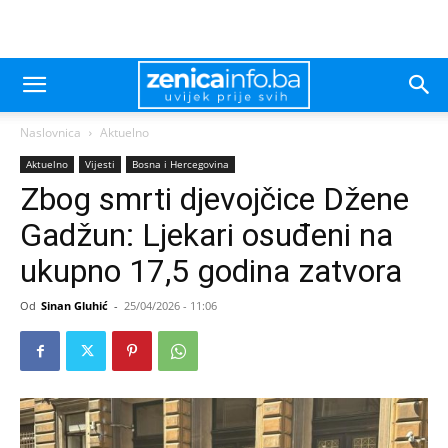
Naslovnica
Aktuelno
Aktuelno
Vijesti
Bosna i Hercegovina
Zbog smrti djevojčice Džene
Gadžun: Ljekari osuđeni na
ukupno 17,5 godina zatvora
Od
Sinan Gluhić
-
25/04/2026 - 11:06