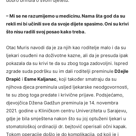
dobro brinula o svom djetetu:
– Mi se ne razumijemo u medicinu. Nama šta god da su
rekli mi bi učinili sve da svoje dijete spasimo. Oni su krivi
što nisu radili svoj posao kako treba.
Otac Muris navodi da je za njih kao roditelje malo i da su
ljekari osuđeni na doživotne kazne, ali da je presuda ipak
pokazala da su krivi te da su zbog toga zadovoljni. Ispred
zgrade suda podršku su im dali roditelji preminule
Džejle
Drapić
i
Esme Kaljanac
, koji također smatraju da su
njihova djeca preminula usljed ljekarske neodgovornosti,
te su zbog toga predate i krivične prijave. Podsjećamo,
djevojčica Džena Gadžun preminula je 14. novembra
2021. godine u Kliničkom centru Univerziteta u Sarajevu,
gdje je bila smještena nakon što su joj optuženi ljekari u
stomatološkoj ordinaciji dr. bejtović operisali očni kapak.
Tokom operacije došlo je do komplikacija, od koji je i