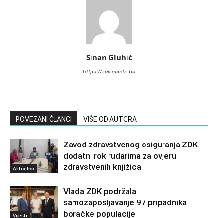
Sinan Gluhić
https://zenicainfo.ba
POVEZANI ČLANCI
VIŠE OD AUTORA
Zavod zdravstvenog osiguranja ZDK-
dodatni rok rudarima za ovjeru
zdravstvenih knjižica
Aktuelno
Vlada ZDK podržala
samozapošljavanje 97 pripadnika
boračke populacije
Vijesti