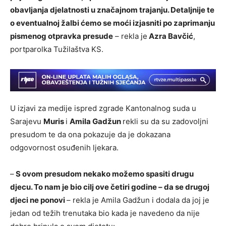
obavljanja djelatnosti u značajnom trajanju. Detaljnije te
o eventualnoj žalbi ćemo se moći izjasniti po zaprimanju
pismenog otpravka presude
– rekla je
Azra Bavčić
,
portparolka Tužilaštva KS.
U izjavi za medije ispred zgrade Kantonalnog suda u
Sarajevu
Muris
i
Amila Gadžun
rekli su da su zadovoljni
presudom te da ona pokazuje da je dokazana
odgovornost osuđenih ljekara.
–
S ovom presudom nekako možemo spasiti drugu
djecu. To nam je bio cilj ove četiri godine – da se drugoj
djeci ne ponovi
– rekla je Amila Gadžun i dodala da joj je
jedan od težih trenutaka bio kada je navedeno da nije