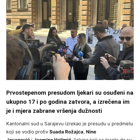
Prvostepenom presudom ljekari su osuđeni na
ukupno 17 i po godina zatvora, a izrečena im
je i mjera zabrane vršenja dužnosti
Kantonalni sud u Sarajevu izrekao je presudu u predmetu
koji se vodio protiv
Suada Rožajca
,
Nine
Jovanović
i
Jasmine Halimić
, ljekara koji se terete da su