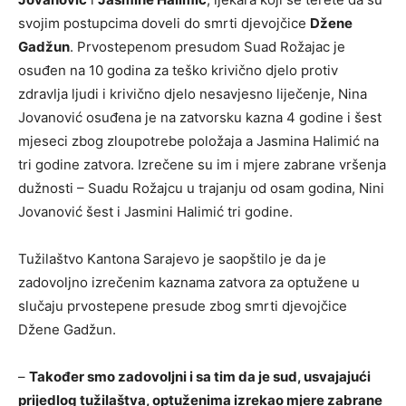
svojim postupcima doveli do smrti djevojčice
Džene
Gadžun
. Prvostepenom presudom Suad Rožajac je
osuđen na 10 godina za teško krivično djelo protiv
zdravlja ljudi i krivično djelo nesavjesno liječenje, Nina
Jovanović osuđena je na zatvorsku kazna 4 godine i šest
mjeseci zbog zloupotrebe položaja a Jasmina Halimić na
tri godine zatvora. Izrečene su im i mjere zabrane vršenja
dužnosti – Suadu Rožajcu u trajanju od osam godina, Nini
Jovanović šest i Jasmini Halimić tri godine.
Tužilaštvo Kantona Sarajevo je saopštilo je da je
zadovoljno izrečenim kaznama zatvora za optužene u
slučaju prvostepene presude zbog smrti djevojčice
Džene Gadžun.
–
Također smo zadovoljni i sa tim da je sud, usvajajući
prijedlog tužilaštva, optuženima izrekao mjere zabrane