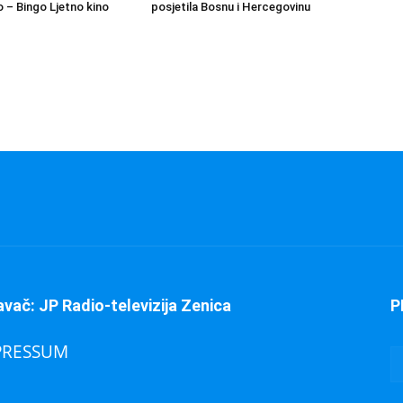
 – Bingo Ljetno kino
posjetila Bosnu i Hercegovinu
avač: JP Radio-televizija Zenica
P
PRESSUM