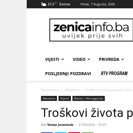
C
27.3
Petak, 7 Augusta, 2026
Zenica
zenicainfo.ba
VIJESTI
VIDEO
PRIVREDA
POSLJEDNJI POZDRAVI
Naslovnica
Aktuelno
Troškovi života ponovo rastu
Aktuelno
Vijesti
Bosna i Hercegovina
Troškovi života 
Od
Vesna Jovanovic
-
21/04/2026 - 10:29