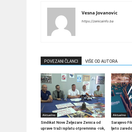
Vesna Jovanovic
https://zenicainfo.ba
POVEZANI ČLANCI
VIŠE OD AUTORA
Aktuelno
Aktuelno
Sindikat Nove Željezare Zenica od
Sarajevo Fil
uprave traži isplatu otpremnina -rok,
ljeto zared