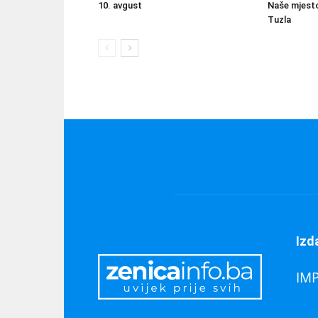
10. avgust
Naše mjesto
Tuzla
Izd
IM