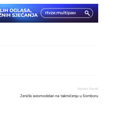
Naredni članak
i
Zenički aviomodelari na takmičenju u Somboru