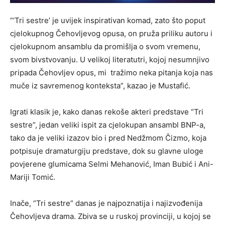
“‘Tri sestre’ je uvijek inspirativan komad, zato što poput
cjelokupnog Čehovljevog opusa, on pruža priliku autoru i
cjelokupnom ansamblu da promišlja o svom vremenu,
svom bivstvovanju. U velikoj literatutri, kojoj nesumnjivo
pripada Čehovljev opus, mi tražimo neka pitanja koja nas
muče iz savremenog konteksta”, kazao je Mustafić.
Igrati klasik je, kako danas rekoše akteri predstave “Tri
sestre”, jedan veliki ispit za cjelokupan ansambl BNP-a,
tako da je veliki izazov bio i pred Nedžmom Čizmo, koja
potpisuje dramaturgiju predstave, dok su glavne uloge
povjerene glumicama Selmi Mehanović, Iman Bubić i Ani-
Mariji Tomić.
Inače, “Tri sestre” danas je najpoznatija i najizvođenija
Čehovljeva drama. Zbiva se u ruskoj provinciji, u kojoj se