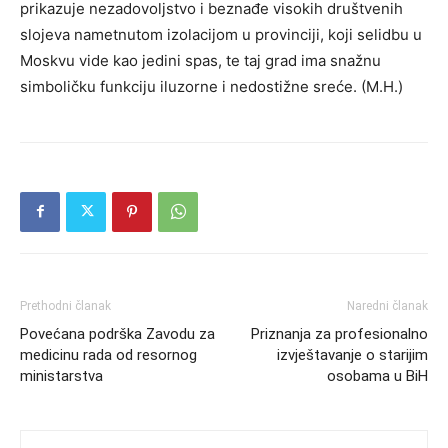
prikazuje nezadovoljstvo i beznađe visokih društvenih
slojeva nametnutom izolacijom u provinciji, koji selidbu u
Moskvu vide kao jedini spas, te taj grad ima snažnu
simboličku funkciju iluzorne i nedostižne sreće. (M.H.)
Prethodni članak
Naredni članak
Povećana podrška Zavodu za
Priznanja za profesionalno
medicinu rada od resornog
izvještavanje o starijim
ministarstva
osobama u BiH