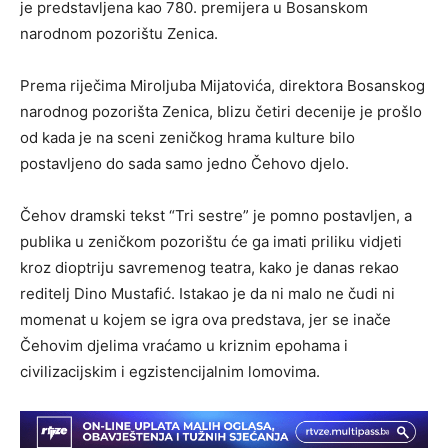
je predstavljena kao 780. premijera u Bosanskom
narodnom pozorištu Zenica.
Prema riječima Miroljuba Mijatovića, direktora Bosanskog
narodnog pozorišta Zenica, blizu četiri decenije je prošlo
od kada je na sceni zeničkog hrama kulture bilo
postavljeno do sada samo jedno Čehovo djelo.
Čehov dramski tekst “Tri sestre” je pomno postavljen, a
publika u zeničkom pozorištu će ga imati priliku vidjeti
kroz dioptriju savremenog teatra, kako je danas rekao
reditelj Dino Mustafić. Istakao je da ni malo ne čudi ni
momenat u kojem se igra ova predstava, jer se inače
Čehovim djelima vraćamo u kriznim epohama i
civilizacijskim i egzistencijalnim lomovima.