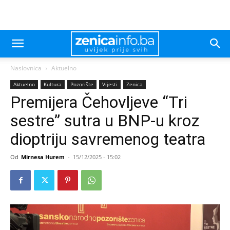
Naslovnica
Aktuelno
Aktuelno
Kultura
Pozorište
Vijesti
Zenica
Premijera Čehovljeve “Tri
sestre” sutra u BNP-u kroz
dioptriju savremenog teatra
Od
Mirnesa Hurem
-
15/12/2025 - 15:02