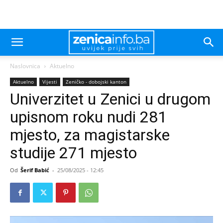
Naslovnica
Aktuelno
Aktuelno
Vijesti
Zeničko - dobojski kanton
Univerzitet u Zenici u drugom
upisnom roku nudi 281
mjesto, za magistarske
studije 271 mjesto
Od
Šerif Babić
-
25/08/2025 - 12:45