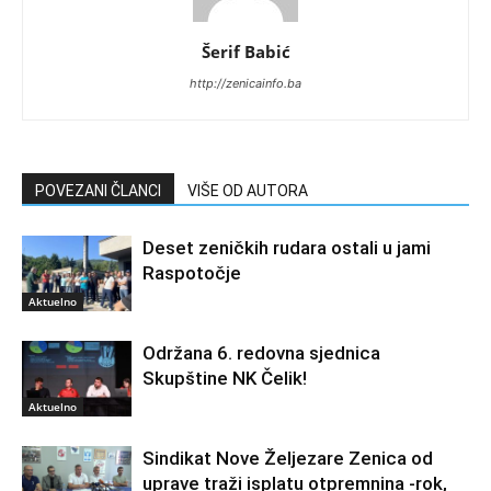
Šerif Babić
http://zenicainfo.ba
POVEZANI ČLANCI
VIŠE OD AUTORA
Deset zeničkih rudara ostali u jami
Raspotočje
Aktuelno
Održana 6. redovna sjednica
Skupštine NK Čelik!
Aktuelno
Sindikat Nove Željezare Zenica od
uprave traži isplatu otpremnina -rok,