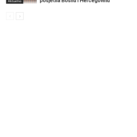
posjetila Bosnu i Hercegovinu
Aktuelno