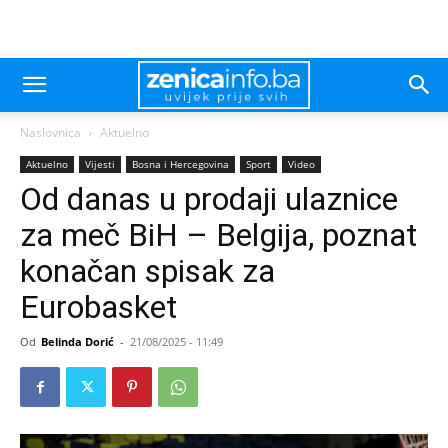
Naslovnica
Aktuelno
Aktuelno
Vijesti
Bosna i Hercegovina
Sport
Video
Od danas u prodaji ulaznice
za meč BiH – Belgija, poznat
konačan spisak za
Eurobasket
Od
Belinda Dorić
-
21/08/2025 - 11:49