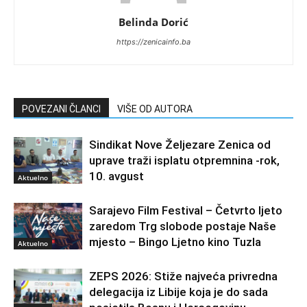
Belinda Dorić
https://zenicainfo.ba
POVEZANI ČLANCI
VIŠE OD AUTORA
Sindikat Nove Željezare Zenica od
uprave traži isplatu otpremnina -rok,
10. avgust
Aktuelno
Sarajevo Film Festival – Četvrto ljeto
zaredom Trg slobode postaje Naše
mjesto – Bingo Ljetno kino Tuzla
Aktuelno
ZEPS 2026: Stiže najveća privredna
delegacija iz Libije koja je do sada