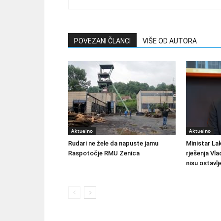
POVEZANI ČLANCI
VIŠE OD AUTORA
Aktuelno
Aktuelno
Rudari ne žele da napuste jamu
Ministar Lak
Raspotočje RMU Zenica
rješenja Vla
nisu ostavlj