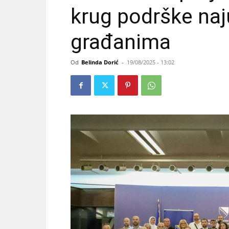
krug podrške naj
građanima
Od
Belinda Dorić
-
19/08/2025 - 13:02