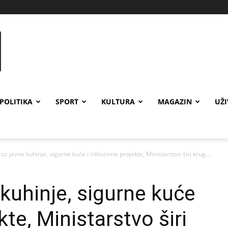
POLITIKA
SPORT
KULTURA
MAGAZIN
UŽ
roz javne kuhinje, sigurne kuće i inkluzivne projekte, Ministarstvo širi krug...
 kuhinje, sigurne kuće
kte, Ministarstvo širi