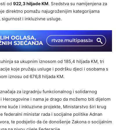
osti od
922,3 hiljade KM
. Sredstva su namijenjena za
koje direktno pomažu najugroženijim kategorijama
 sigurnost i inkluzivne usluge.
kuhinja sa ukupnim iznosom od 185,4 hiljada KM, tri
acije koje pružaju usluge i podršku djeci i osobama s
nom iznosu od 676,8 hiljada KM.
značaja za izgradnju funkcionalnog i solidarnog
e i Hercegovine i nama je drago da možemo biti dijelom
ne kuće i inkluzivne projekte, Ministarstvo širi krug
e federalni ministar rada i socijalne politike Adnan
vora, te podsjetio da će donošenje Zakona o socijalnim
luga na nivou cijele Federacije.