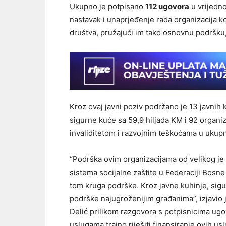
Ukupno je potpisano
112 ugovora
u vrijedn
nastavak i unaprjeđenje rada organizacija 
društva, pružajući im tako osnovnu podršku,
Kroz ovaj javni poziv podržano je 13 javnih 
sigurne kuće sa 59,9 hiljada KM i 92 organiz
invaliditetom i razvojnim teškoćama u ukup
“Podrška ovim organizacijama od velikog je 
sistema socijalne zaštite u Federaciji Bosn
tom kruga podrške. Kroz javne kuhinje, sigur
podrške najugroženijim građanima”, izjavio j
Delić prilikom razgovora s potpisnicima ugo
uslugama trajno riješiti finansiranje ovih us