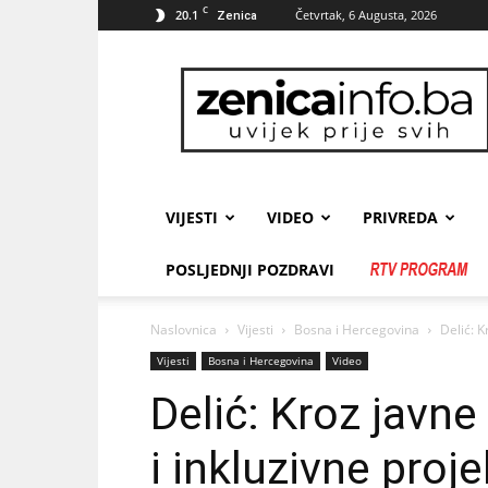
C
20.1
Četvrtak, 6 Augusta, 2026
Zenica
zenicainfo.ba
VIJESTI
VIDEO
PRIVREDA
POSLJEDNJI POZDRAVI
Naslovnica
Vijesti
Bosna i Hercegovina
Delić: K
Vijesti
Bosna i Hercegovina
Video
Delić: Kroz javne
i inkluzivne proje