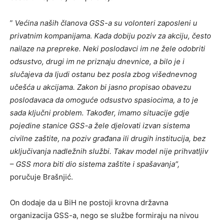
”
Većina naših članova GSS-a su volonteri zaposleni u
privatnim kompanijama. Kada dobiju poziv za akciju, često
nailaze na prepreke. Neki poslodavci im ne žele odobriti
odsustvo, drugi im ne priznaju dnevnice, a bilo je i
slučajeva da ljudi ostanu bez posla zbog višednevnog
učešća u akcijama. Zakon bi jasno propisao obavezu
poslodavaca da omoguće odsustvo spasiocima, a to je
sada ključni problem. Također, imamo situacije gdje
pojedine stanice GSS-a žele djelovati izvan sistema
civilne zaštite, na poziv građana ili drugih institucija, bez
uključivanja nadležnih službi. Takav model nije prihvatljiv
– GSS mora biti dio sistema zaštite i spašavanja”,
poručuje Brašnjić.
On dodaje da u BiH ne postoji krovna državna
organizacija GSS-a, nego se službe formiraju na nivou