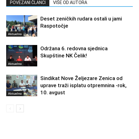
POVEZANI ČLANCI
VIŠE OD AUTORA
Deset zeničkih rudara ostali u jami
Raspotočje
Aktuelno
Održana 6. redovna sjednica
Skupštine NK Čelik!
Aktuelno
Sindikat Nove Željezare Zenica od
uprave traži isplatu otpremnina -rok,
10. avgust
Aktuelno