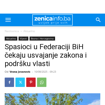
Naslovnica
Aktuelno
Aktuelno
Vijesti
Bosna i Hercegovina
Spasioci u Federaciji BiH
čekaju usvajanje zakona i
podršku vlasti
Od
Vesna Jovanovic
-
10/08/2025 - 09:23