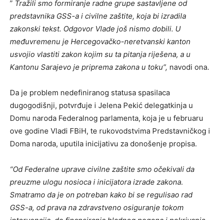
”
Tražili smo formiranje radne grupe sastavljene od
predstavnika GSS-a i civilne zaštite, koja bi izradila
zakonski tekst. Odgovor Vlade još nismo dobili. U
međuvremenu je Hercegovačko-neretvanski kanton
usvojio vlastiti zakon kojim su ta pitanja riješena, a u
Kantonu Sarajevo je priprema zakona u toku”,
navodi ona.
Da je problem nedefiniranog statusa spasilaca
dugogodišnji, potvrđuje i Jelena Pekić delegatkinja u
Domu naroda Federalnog parlamenta, koja je u februaru
ove godine Vladi FBiH, te rukovodstvima Predstavničkog i
Doma naroda, uputila inicijativu za donošenje propisa.
“Od Federalne uprave civilne zaštite smo očekivali da
preuzme ulogu nosioca i inicijatora izrade zakona.
Smatramo da je on potreban kako bi se regulisao rad
GSS-a, od prava na zdravstveno osiguranje tokom