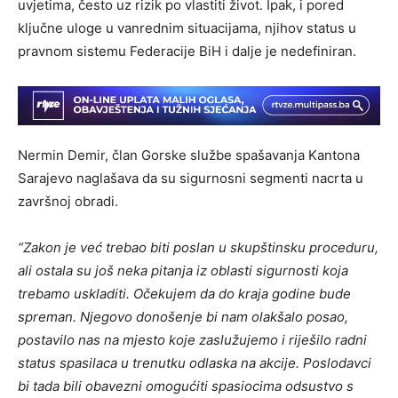
uvjetima, često uz rizik po vlastiti život. Ipak, i pored
ključne uloge u vanrednim situacijama, njihov status u
pravnom sistemu Federacije BiH i dalje je nedefiniran.
Nermin Demir, član Gorske službe spašavanja Kantona
Sarajevo naglašava da su sigurnosni segmenti nacrta u
završnoj obradi.
“Zakon je već trebao biti poslan u skupštinsku proceduru,
ali ostala su još neka pitanja iz oblasti sigurnosti koja
trebamo uskladiti. Očekujem da do kraja godine bude
spreman. Njegovo donošenje bi nam olakšalo posao,
postavilo nas na mjesto koje zaslužujemo i riješilo radni
status spasilaca u trenutku odlaska na akcije. Poslodavci
bi tada bili obavezni omogućiti spasiocima odsustvo s