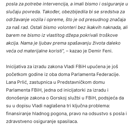
posla za potrebe intervencija, a imali bismo i osiguranje u
slučaju povreda. Također, obezbijedila bi se sredstva za
održavanje vozila i opreme, što je od presudnog značaja
za naš rad. Ostali bismo volonteri bez ikakvih naknada, ali
barem ne bismo iz vlastitog džepa pokrivali troškove
akcija. Nama je ljubav prema spašavanju života daleko
veća od materijalne koristi”,
– kazao je Demir Feni.
Inicijativa za izradu zakona Vladi FBiH upućena je još
početkom godine iz oba doma Parlamenta Federacije.
Lana Prlić, zastupnica u Predstavničkom domu
Parlamenta FBiH, jedna od inicijatorki za izradu i
donošenje zakona o Gorskoj službi u FBiH, podsjeća da
su u dopisu Vladi naglašena tri ključna problema:
finansiranje hladnog pogona, pravo na odsustvo s posla i
zdravstveno osiguranje spasilaca.