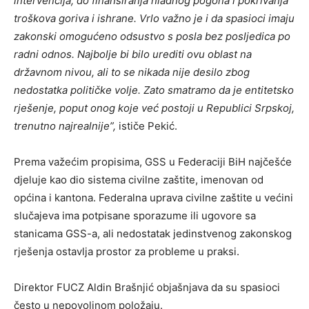
intervencija, do finansiranja hladnog pogona i pokrivanja
troškova goriva i ishrane. Vrlo važno je i da spasioci imaju
zakonski omogućeno odsustvo s posla bez posljedica po
radni odnos. Najbolje bi bilo urediti ovu oblast na
državnom nivou, ali to se nikada nije desilo zbog
nedostatka političke volje. Zato smatramo da je entitetsko
rješenje, poput onog koje već postoji u Republici Srpskoj,
trenutno najrealnije”,
ističe Pekić.
Prema važećim propisima, GSS u Federaciji BiH najčešće
djeluje kao dio sistema civilne zaštite, imenovan od
općina i kantona. Federalna uprava civilne zaštite u većini
slučajeva ima potpisane sporazume ili ugovore sa
stanicama GSS-a, ali nedostatak jedinstvenog zakonskog
rješenja ostavlja prostor za probleme u praksi.
Direktor FUCZ Aldin Brašnjić objašnjava da su spasioci
često u nepovoljnom položaju.