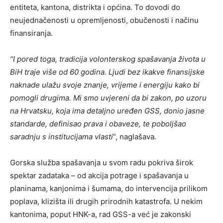
entiteta, kantona, distrikta i općina. To dovodi do
neujednačenosti u opremljenosti, obučenosti i načinu
finansiranja.
“I pored toga, tradicija volonterskog spašavanja života u
BiH traje više od 60 godina. Ljudi bez ikakve finansijske
naknade ulažu svoje znanje, vrijeme i energiju kako bi
pomogli drugima. Mi smo uvjereni da bi zakon, po uzoru
na Hrvatsku, koja ima detaljno uređen GSS, donio jasne
standarde, definisao prava i obaveze, te poboljšao
saradnju s institucijama vlasti
“, naglašava.
Gorska služba spašavanja u svom radu pokriva širok
spektar zadataka – od akcija potrage i spašavanja u
planinama, kanjonima i šumama, do intervencija prilikom
poplava, klizišta ili drugih prirodnih katastrofa. U nekim
kantonima, poput HNK-a, rad GSS-a već je zakonski