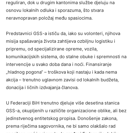
reguliran, dok u drugim kantonima službe djeluju na
osnovu lokalnih odluka i sporazuma, što stvara
neravnopravan položaj među spasiocima.
Predstavnici GSS-a ističu da, iako su volonteri, njihova
misija spašavanja života zahtijeva ozbiljnu logistiku i
pripremu, od specijalizirane opreme, vozila,
komunikacijskih sistema, do stalne obuke i spremnosti na
intervencije u svako doba dana i noći. Finansiranje
„hladnog pogona“ – troškova koji nastaju i kada nema
akcija – trenutno uglavnom zavisi od lokalnih budžeta,
donacija i ličnih izdvajanja članova.
U Federaciji BiH trenutno djeluje više desetina stanica
GSS-a, okupljenih u različite organizacione oblike, ali bez
jedinstvenog entitetskog propisa. Donošenje zakona,
prema riječima sagovornika, ne bi samo olakšalo rad