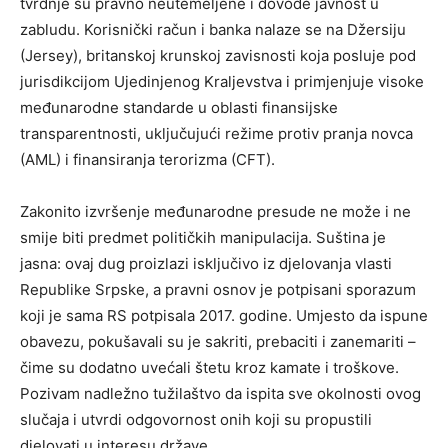
tvrdnje su pravno neutemeljene i dovode javnost u
zabludu. Korisnički račun i banka nalaze se na Džersiju
(Jersey), britanskoj krunskoj zavisnosti koja posluje pod
jurisdikcijom Ujedinjenog Kraljevstva i primjenjuje visoke
međunarodne standarde u oblasti finansijske
transparentnosti, uključujući režime protiv pranja novca
(AML) i finansiranja terorizma (CFT).
Zakonito izvršenje međunarodne presude ne može i ne
smije biti predmet političkih manipulacija. Suština je
jasna: ovaj dug proizlazi isključivo iz djelovanja vlasti
Republike Srpske, a pravni osnov je potpisani sporazum
koji je sama RS potpisala 2017. godine. Umjesto da ispune
obavezu, pokušavali su je sakriti, prebaciti i zanemariti –
čime su dodatno uvećali štetu kroz kamate i troškove.
Pozivam nadležno tužilaštvo da ispita sve okolnosti ovog
slučaja i utvrdi odgovornost onih koji su propustili
djelovati u interesu države.