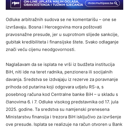
Odluke arbitražnih sudova se ne komentarišu – one se
izvršavaju. Bosna i Hercegovina mora poštovati
pravosnažne presude, jer u suprotnom slijede sankcije,
gubitak kredibiliteta i finansijske štete. Svako odlaganje
znači veću cijenu neodgovornosti.
Naglašavam da se isplata ne vrši iz budžeta institucija
BiH, niti ide na teret radnika, penzionera ili socijalnih
davanja. Sredstva se izdvajaju iz rezerve za poravnanje
prihoda od putarina koji odgovara udjelu RS-a, s
posebnog računa kod Centralne banke BiH – u skladu s
članovima 6. i 7. Odluke visokog predstavnika od 17. jula
2025. godine. Ta sredstva su namjenski prenesena
Ministarstvu finansija i trezora BiH isključivo za izvršenje
ove presude. Isplata se realizuje na račun otvoren u Bank