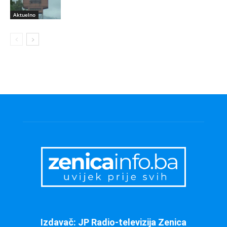
Aktuelno
Izdavač: JP Radio-televizija Zenica