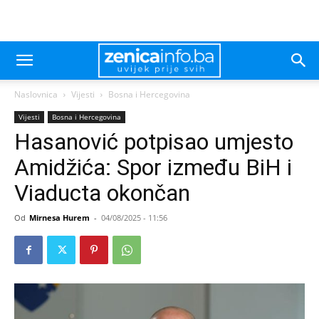
Naslovnica
Vijesti
Bosna i Hercegovina
Vijesti
Bosna i Hercegovina
Hasanović potpisao umjesto
Amidžića: Spor između BiH i
Viaducta okončan
Od
Mirnesa Hurem
-
04/08/2025 - 11:56