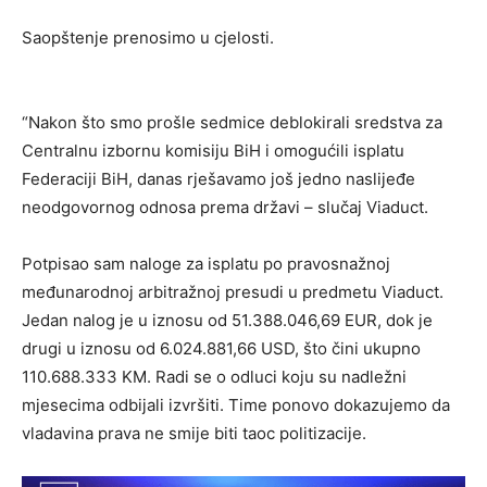
Saopštenje prenosimo u cjelosti.
“Nakon što smo prošle sedmice deblokirali sredstva za
Centralnu izbornu komisiju BiH i omogućili isplatu
Federaciji BiH, danas rješavamo još jedno naslijeđe
neodgovornog odnosa prema državi – slučaj Viaduct.
Potpisao sam naloge za isplatu po pravosnažnoj
međunarodnoj arbitražnoj presudi u predmetu Viaduct.
Jedan nalog je u iznosu od 51.388.046,69 EUR, dok je
drugi u iznosu od 6.024.881,66 USD, što čini ukupno
110.688.333 KM. Radi se o odluci koju su nadležni
mjesecima odbijali izvršiti. Time ponovo dokazujemo da
vladavina prava ne smije biti taoc politizacije.