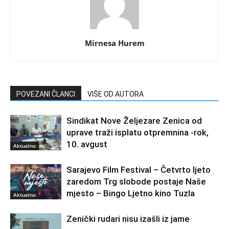
Mirnesa Hurem
POVEZANI ČLANCI
VIŠE OD AUTORA
Sindikat Nove Željezare Zenica od
uprave traži isplatu otpremnina -rok,
10. avgust
Aktuelno
Sarajevo Film Festival – Četvrto ljeto
zaredom Trg slobode postaje Naše
mjesto – Bingo Ljetno kino Tuzla
Aktuelno
Zenički rudari nisu izašli iz jame