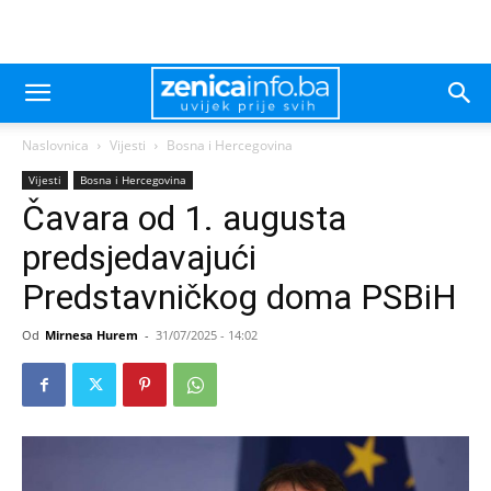
Naslovnica
Vijesti
Bosna i Hercegovina
Vijesti
Bosna i Hercegovina
Čavara od 1. augusta
predsjedavajući
Predstavničkog doma PSBiH
Od
Mirnesa Hurem
-
31/07/2025 - 14:02