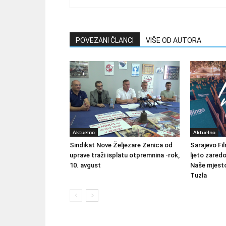
POVEZANI ČLANCI
VIŠE OD AUTORA
Aktuelno
Aktuelno
Sindikat Nove Željezare Zenica od
Sarajevo Fil
uprave traži isplatu otpremnina -rok,
ljeto zared
10. avgust
Naše mjesto
Tuzla