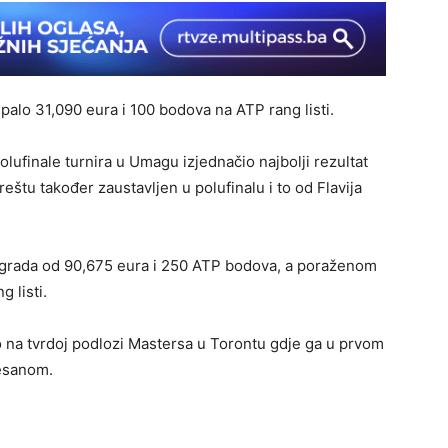
alo 31,090 eura i 100 bodova na ATP rang listi.
ufinale turnira u Umagu izjednačio najbolji rezultat
eštu također zaustavljen u polufinalu i to od Flavija
nagrada od 90,675 eura i 250 ATP bodova, a poraženom
 listi.
o na tvrdoj podlozi Mastersa u Torontu gdje ga u prvom
esanom.