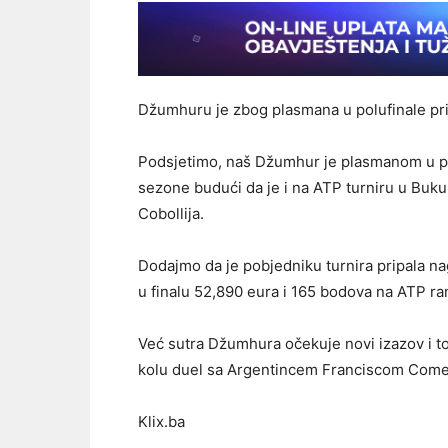
Džumhuru je zbog plasmana u polufinale prip
Podsjetimo, naš Džumhur je plasmanom u pol
sezone budući da je i na ATP turniru u Bukur
Cobollija.
Dodajmo da je pobjedniku turnira pripala 
u finalu 52,890 eura i 165 bodova na ATP rang
Već sutra Džumhura očekuje novi izazov i t
kolu duel sa Argentincem Franciscom Com
Klix.ba