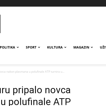
POLITIKA
SPORT
KULTURA
MAGAZIN
UŽ
ovca nakon plasmana u polufinale ATP turnira u...
ru pripalo novca
u polufinale ATP