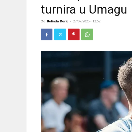
turnira u Umagu
Od
Belinda Dorić
-
27/07/2025 - 12:52