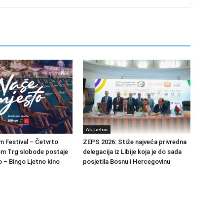
Aktuelno
m Festival – Četvrto
ZEPS 2026: Stiže najveća privredna
om Trg slobode postaje
delegacija iz Libije koja je do sada
 – Bingo Ljetno kino
posjetila Bosnu i Hercegovinu