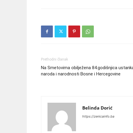
Prethodni članak
Na Smetovima obilježena 84.godišnjica ustank
naroda i narodnosti Bosne i Hercegovine
Belinda Dorić
https://zenicainfo.ba