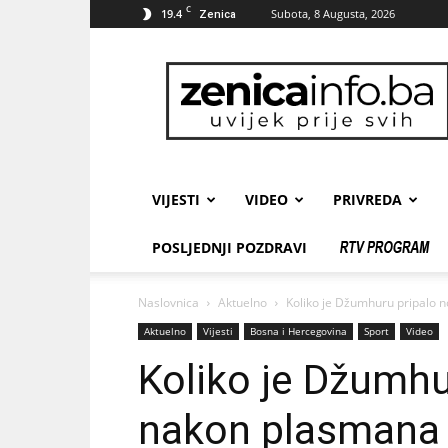
C
19.4
Subota, 8 Augusta, 2026
Zenica
zenicainfo.ba
VIJESTI
VIDEO
PRIVREDA
POSLJEDNJI POZDRAVI
Naslovnica
Aktuelno
Koliko je Džumhuru pripalo n
Aktuelno
Vijesti
Bosna i Hercegovina
Sport
Video
Koliko je Džumhu
nakon plasmana 