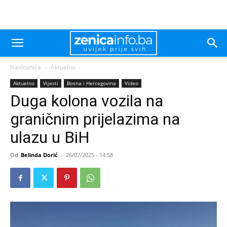
Naslovnica
Aktuelno
Aktuelno
Vijesti
Bosna i Hercegovina
Video
Duga kolona vozila na
graničnim prijelazima na
ulazu u BiH
Od
Belinda Dorić
-
26/07/2025 - 14:58