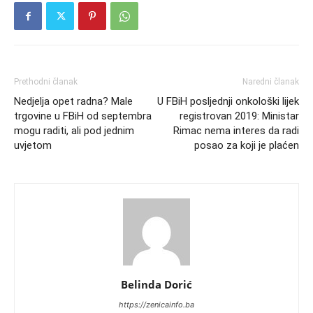
Prethodni članak
Naredni članak
Nedjelja opet radna? Male
U FBiH posljednji onkološki lijek
trgovine u FBiH od septembra
registrovan 2019: Ministar
mogu raditi, ali pod jednim
Rimac nema interes da radi
uvjetom
posao za koji je plaćen
Belinda Dorić
https://zenicainfo.ba