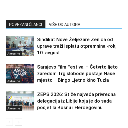
POVEZANI ČLANCI
VIŠE OD AUTORA
Sindikat Nove Željezare Zenica od
uprave traži isplatu otpremnina -rok,
10. avgust
Aktuelno
Sarajevo Film Festival – Četvrto ljeto
zaredom Trg slobode postaje Naše
mjesto – Bingo Ljetno kino Tuzla
Aktuelno
ZEPS 2026: Stiže najveća privredna
delegacija iz Libije koja je do sada
posjetila Bosnu i Hercegovinu
Aktuelno