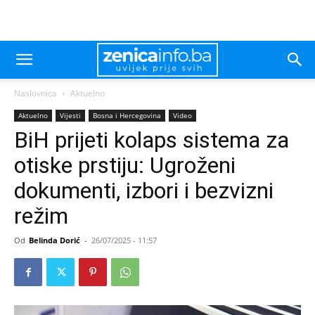
Naslovnica
Aktuelno
Aktuelno
Vijesti
Bosna i Hercegovina
Video
BiH prijeti kolaps sistema za
otiske prstiju: Ugroženi
dokumenti, izbori i bezvizni
režim
Od
Belinda Dorić
-
26/07/2025 - 11:57