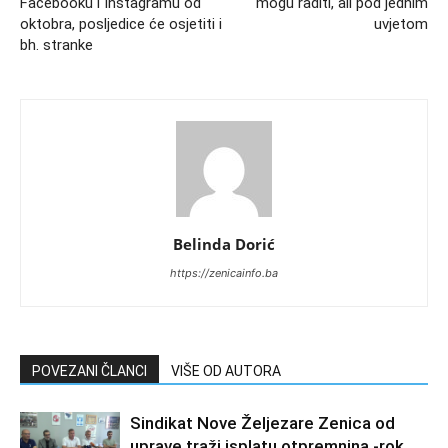
Facebooku i Instagramu od
mogu raditi, ali pod jednim
oktobra, posljedice će osjetiti i
uvjetom
bh. stranke
Belinda Dorić
https://zenicainfo.ba
POVEZANI ČLANCI
VIŠE OD AUTORA
Sindikat Nove Željezare Zenica od
uprave traži isplatu otpremnina -rok,