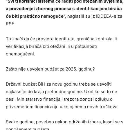
“Svi ti korisnici sistema će raditi pod otežanim uvjetima,
a provođenje izbornog procesa s identifikacijom birača
će biti praktično nemoguće”,
naglasili su iz IDDEEA-e za
RSE.
To znači da će provjere identiteta, granična kontrola ili
verifikacija birača biti otežani ili u potpunosti
onemogućeni.
Zašto nije usvojen budžet za 2025. godinu?
Državni budžet BiH za novu godinu treba se usvojiti
najkasnije do kraja prethodne godine. Ukoliko se to ne
desi, Ministarstvo financija i trezora donosi odluku o
privremenom financiranju u kojoj nema novih troškova.
Svake godine, posebno nakon održanih izbora, kasni se s
donošenjem budžeta.