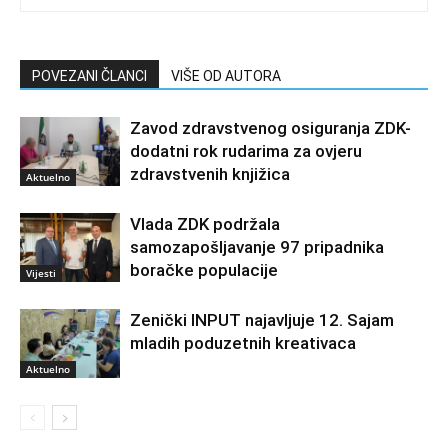
POVEZANI ČLANCI
VIŠE OD AUTORA
Zavod zdravstvenog osiguranja ZDK-
dodatni rok rudarima za ovjeru
zdravstvenih knjižica
Aktuelno
Vlada ZDK podržala
samozapošljavanje 97 pripadnika
boračke populacije
Vijesti
Zenički INPUT najavljuje 12. Sajam
mladih poduzetnih kreativaca
Aktuelno