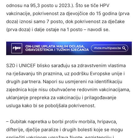
odnosu na 95,3 posto u 2023.). Što se tiče HPV
vakcinacije, pokrivenost za djevojčice do 15 godina (prva
doza) iznosi samo 7 posto, dok pokrivenost za dječake
(prva doza) i dalje ostaje na 1 posto – navodi se.
SZO i UNICEF blisko sarađuju sa zdravstvenim vlastima
na rješavanju tih praznina, uz podršku Evropske unije i
drugih partnera. Napori su usmjereni na identifikaciju
zajednica koje nisu obuhvaćene redovnim vakcinacijama,
uklanjanje prepreka za vakcinaciju i prilagođavanje
usluga kako bi se poboljšala pokrivenost.
– Gubitak napretka u borbi protiv morbila, hripavca,
difterije, dječije paralize i drugih bolesti koje se mogu
spriječiti vakcinom ugrožava živote, egzistenciju i