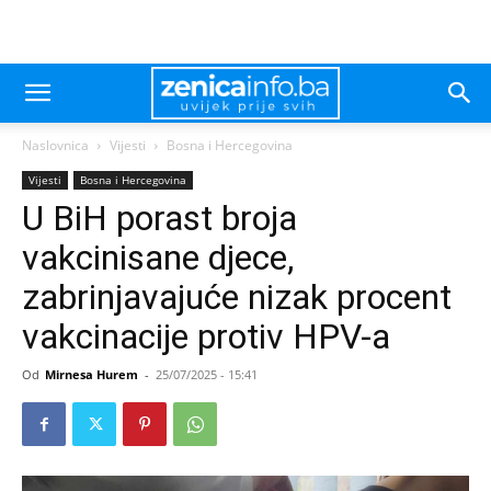
Naslovnica
Vijesti
Bosna i Hercegovina
Vijesti
Bosna i Hercegovina
U BiH porast broja
vakcinisane djece,
zabrinjavajuće nizak procent
vakcinacije protiv HPV-a
Od
Mirnesa Hurem
-
25/07/2025 - 15:41