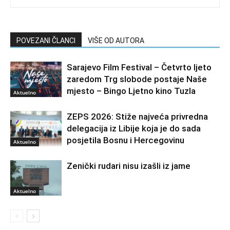
POVEZANI ČLANCI
VIŠE OD AUTORA
Sarajevo Film Festival – Četvrto ljeto
zaredom Trg slobode postaje Naše
mjesto – Bingo Ljetno kino Tuzla
Aktuelno
ZEPS 2026: Stiže najveća privredna
delegacija iz Libije koja je do sada
posjetila Bosnu i Hercegovinu
Aktuelno
Zenički rudari nisu izašli iz jame
Aktuelno