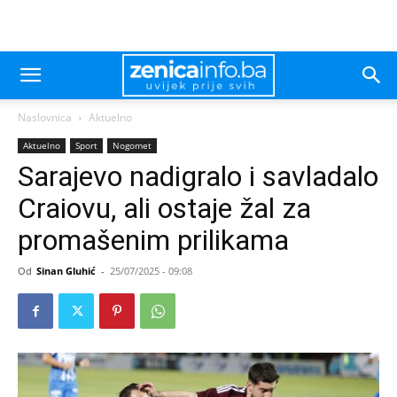
Naslovnica
Aktuelno
Aktuelno
Sport
Nogomet
Sarajevo nadigralo i savladalo
Craiovu, ali ostaje žal za
promašenim prilikama
Od
Sinan Gluhić
-
25/07/2025 - 09:08