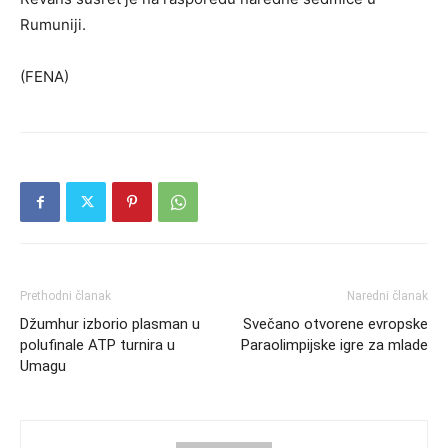
Rumuniji.
(FENA)
Prethodni članak
Naredni članak
Džumhur izborio plasman u
Svečano otvorene evropske
polufinale ATP turnira u
Paraolimpijske igre za mlade
Umagu