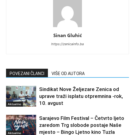
Sinan Gluhić
https://zenicainfo.ba
POVEZANI ČLANCI
VIŠE OD AUTORA
Sindikat Nove Željezare Zenica od
uprave traži isplatu otpremnina -rok,
10. avgust
Aktuelno
Sarajevo Film Festival – Četvrto ljeto
zaredom Trg slobode postaje Naše
mjesto – Bingo Ljetno kino Tuzla
Aktuelno