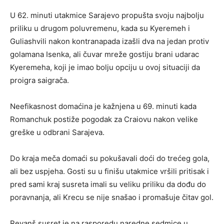
U 62. minuti utakmice Sarajevo propušta svoju najbolju
priliku u drugom poluvremenu, kada su Kyeremeh i
Guliashvili nakon kontranapada izašli dva na jedan protiv
golamana Isenka, ali čuvar mreže gostiju brani udarac
Kyeremeha, koji je imao bolju opciju u ovoj situaciji da
proigra saigrača.
Neefikasnost domaćina je kažnjena u 69. minuti kada
Romanchuk postiže pogodak za Craiovu nakon velike
greške u odbrani Sarajeva.
Do kraja meča domaći su pokušavali doći do trećeg gola,
ali bez uspjeha. Gosti su u finišu utakmice vršili pritisak i
pred sami kraj susreta imali su veliku priliku da dođu do
poravnanja, ali Krecu se nije snašao i promašuje čitav gol.
Revanš susret je na rasporedu naredne sedmice u