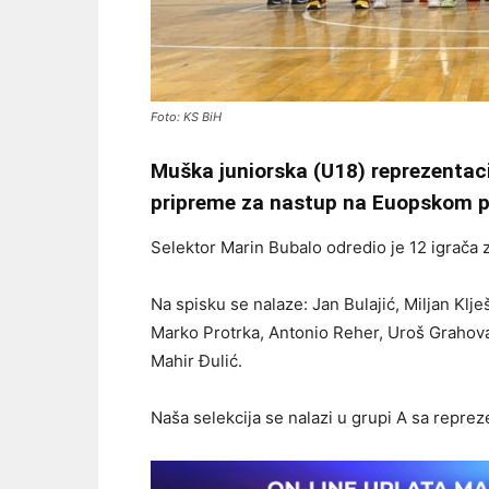
Foto: KS BiH
Muška juniorska (U18) reprezentaci
pripreme za nastup na Euopskom pr
Selektor Marin Bubalo odredio je 12 igrača 
Na spisku se nalaze: Jan Bulajić, Miljan Klj
Marko Protrka, Antonio Reher, Uroš Grahovac
Mahir Đulić.
Naša selekcija se nalazi u grupi A sa repreze