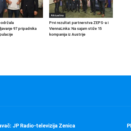
Aktuelno
podržala
Prvi rezultat partnerstva ZEPS-a i
avanje 97 pripadnika
ViennaLinka: Na sajam stiže 15
ulacije
kompanija iz Austrije
avač: JP Radio-televizija Zenica
P