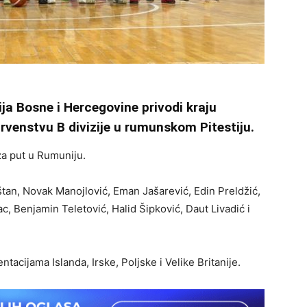
ja Bosne i Hercegovine privodi kraju
venstvu B divizije u rumunskom Pitestiju.
za put u Rumuniju.
eštan, Novak Manojlović, Eman Jašarević, Edin Preldžić,
, Benjamin Teletović, Halid Šipković, Daut Livadić i
ntacijama Islanda, Irske, Poljske i Velike Britanije.