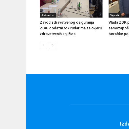
Aktuelno
Vijesti
Zavod zdravstvenog osiguranja
Vlada ZDK 
ZDK- dodatni rok rudarima za ovjeru
samozapošlj
zdravstvenih knjižica
boračke pop
Izd