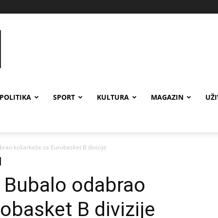
POLITIKA
SPORT
KULTURA
MAGAZIN
UŽ
rao košarkaše za Eurobasket B divizije
H Bubalo odabrao
obasket B divizije