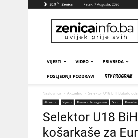
C
20.9
Petak, 7 Augusta, 2026
Zenica
zenicainfo.ba
VIJESTI
VIDEO
PRIVREDA
POSLJEDNJI POZDRAVI
Naslovnica
Aktuelno
Selektor U18 BiH Bubalo odab
Aktuelno
Vijesti
Bosna i Hercegovina
Sport
Košarka
Selektor U18 Bi
košarkaše za Eur