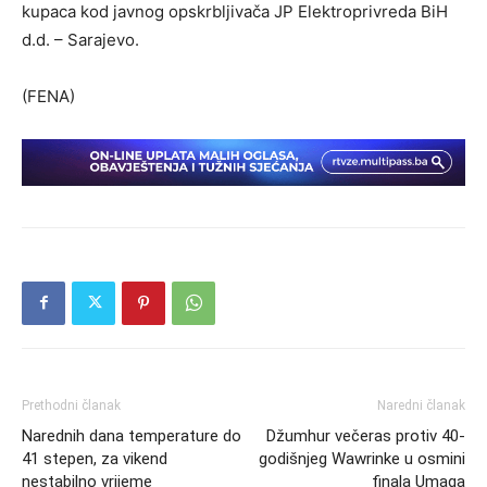
kupaca kod javnog opskrbljivača JP Elektroprivreda BiH
d.d. – Sarajevo.
(FENA)
Prethodni članak
Naredni članak
Narednih dana temperature do
Džumhur večeras protiv 40-
41 stepen, za vikend
godišnjeg Wawrinke u osmini
nestabilno vrijeme
finala Umaga