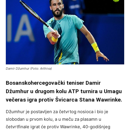
Damir Džumhur (Foto: Arthiva)
Bosanskohercegovački teniser Damir
Džumhur u drugom kolu ATP turnira u Umagu
večeras igra protiv Švicarca Stana Wawrinke.
Džumhur je postavljen za četvrtog nosioca i bio je
slobodan u prvom kolu, a u meču za plasamn u
četvrtfinale igrat će protiv Wawrinke, 40-godišnjeg