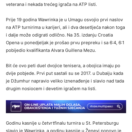
veterana i nekada trećeg igrača na ATP listi.
Prije 19 godina Wawrinka je u Umagu osvojio prvi naslov
na ATP turnirima u karijeri, ali i dva desetljeća nakon toga
i dalje može odigrati odlično. Na 35. izdanju Croatia
Opena u ponedjeljak je prošao prvu prepreku i sa 6:4, 6:1
pobijedio kvalifikanta Alvara Guillena Mezu.
Bit će ovo peti duel dvojice tenisera, a obojica imaju po
dvije pobjede. Prvi put sastali su se 2017. u Dubaiju kada
je Džumhur napravio veliko iznenađenje i slavio nad tada
drugim nosiocem i devetim igračem na listi.
Godinu kasnije u četvrtfinalu turnira u St. Petersburgu
slavio je Wawrinka, a godinu kasnije u Ženevi ponovo je