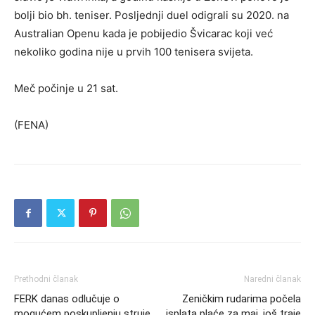
bolji bio bh. teniser. Posljednji duel odigrali su 2020. na
Australian Openu kada je pobijedio Švicarac koji već
nekoliko godina nije u prvih 100 tenisera svijeta.
Meč počinje u 21 sat.
(FENA)
Prethodni članak
Naredni članak
FERK danas odlučuje o
Zeničkim rudarima počela
mogućem poskupljenju struje
isplata plaće za maj, još traje