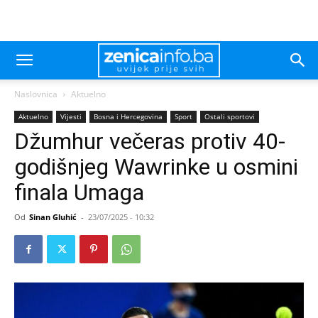
Naslovnica
Aktuelno
Aktuelno
Vijesti
Bosna i Hercegovina
Sport
Ostali sportovi
Džumhur večeras protiv 40-
godišnjeg Wawrinke u osmini
finala Umaga
Od
Sinan Gluhić
-
23/07/2025 - 10:32