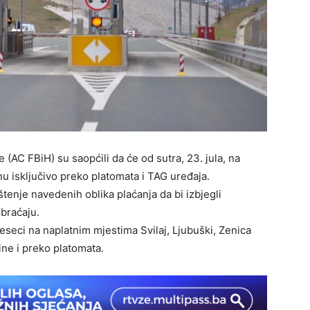
(AC FBiH) su saopćili da će od sutra, 23. jula, na
nu isključivo preko platomata i TAG uređaja.
štenje navedenih oblika plaćanja da bi izbjegli
braćaju.
seci na naplatnim mjestima Svilaj, Ljubuški, Zenica
ine i preko platomata.