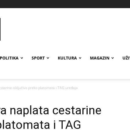
POLITIKA
SPORT
KULTURA
MAGAZIN
UŽ
starine isključivo preko platomata i TAG uređaja
ra naplata cestarine
 platomata i TAG