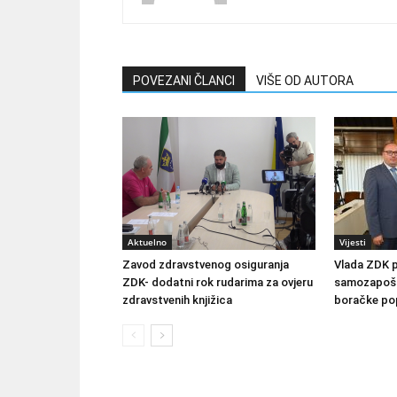
POVEZANI ČLANCI
VIŠE OD AUTORA
Aktuelno
Vijesti
Zavod zdravstvenog osiguranja
Vlada ZDK 
ZDK- dodatni rok rudarima za ovjeru
samozapošlj
zdravstvenih knjižica
boračke pop