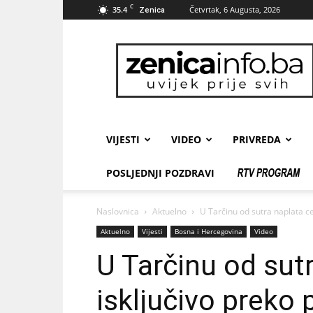
C
35.4
Četvrtak, 6 Augusta, 2026
Zenica
zenicainfo.ba
VIJESTI
VIDEO
PRIVREDA
POSLJEDNJI POZDRAVI
Naslovnica
Aktuelno
U Tarčinu od sutra naplata ce
Aktuelno
Vijesti
Bosna i Hercegovina
Video
U Tarčinu od sut
isključivo preko