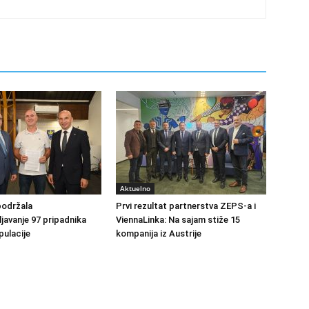
Aktuelno
podržala
Prvi rezultat partnerstva ZEPS-a i
avanje 97 pripadnika
ViennaLinka: Na sajam stiže 15
ulacije
kompanija iz Austrije