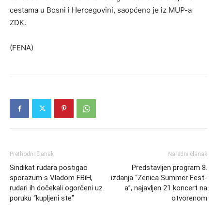
cestama u Bosni i Hercegovini, saopćeno je iz MUP-a
ZDK.
(FENA)
Prethodni članak
Naredni članak
Sindikat rudara postigao
Predstavljen program 8.
sporazum s Vladom FBiH,
izdanja “Zenica Summer Fest-
rudari ih dočekali ogorčeni uz
a”, najavljen 21 koncert na
poruku “kupljeni ste”
otvorenom