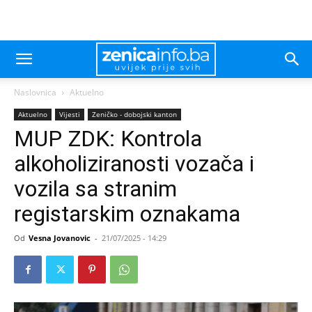
Naslovnica
Aktuelno
Aktuelno
Vijesti
Zeničko - dobojski kanton
MUP ZDK: Kontrola
alkoholiziranosti vozača i
vozila sa stranim
registarskim oznakama
Od
Vesna Jovanovic
-
21/07/2025 - 14:29