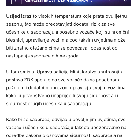
Usljed izrazito visokih temperatura koje prate ovu ljetnu
sezonu, što može predstavljati dodatni rizik za sve
učesnike u saobraćaju a posebno vozače koji su hronični
blesnici, upravljanje vozilima pod takvim uvjetima može
biti znatno otežano čime se povećava i opasnost od
nastupanja saobraćajnih nezgoda.
U tom smislu, Uprava policije Ministarstva unutrašnjih
poslova ZDK apeluje na sve vozače da sa posebnom
pažnjom i dodatnim oprezom upravljaju svojim vozilima,
kako bi prvenstveno unaprijedili svoju sigurnost ali i
sigurnost drugih učesnika u saobraćaju.
Kako bi se saobraćaj odvijao u povoljnijim uvjetima, sve
vozače i učesnike u saobraćaju takođe upozoravamo na
odredbe Zakona o osnovama sigurnosti saobraćaja na