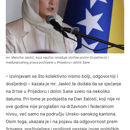
mr. Mersiha Jaskić, koja naučno istražuje zločine protiv čovječnosti i
međunarodnog prava počinjene u Prijedoru i dolini Sane
– Izvinjavam se što kolektivno nismo bolji, odgovorniji i
dosljedniji – kazala je mr. Jaskić te dodala da se sjećanje
na žrtve u Prijedoru i dolini Sane svelo na nekoliko
datuma. Pri tome je podsjetila na Dan žalosti, koji nije ni
ove godine nije proglašen na državnom i federalnom
nivou, već samo na području Unsko-sanskog kantona.
Osim toga, ukazala je i na pojavu da odgovornost prem
žrtvama, preživjelima i prošlosti nestaje izvan političkih