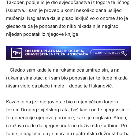
Također, podijelio je dio svjedočanstva iz logora te ličnog
iskustva. I sam je proveo u komi nekoliko dana uslijed
mučenja. Naglašava da je pisao isključivo o onome što je
gledao te da je ponosan što niko nikada nije negirao
nijedan podatak iz njegove knjige.
– Gledao sam kada je na rukama oca umirao sin, a na
rukama sina otac, ali sam bio ponosan jer te ljude nikada
nisam vidio da plaču i mole – dodao je Hukanović.
Kazao je da je i njegov otac bio u njemačkom logoru
tokom Drugog svjetskog rata, baš kao i on te njegov sin –
tri generacije njegove porodice, kako je naglasio. Stoga,
izražava nadu da njegov unuk ne doživi istu sudbinu. Pri
tome je naglasio da je moralna i patriotska dužnost borba