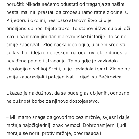
poručiti: Nikada nećemo odustati od traganja za našim
nestalima, niti prestati da procesuiramo ratne zločine. U
Prijedoru i okolini, nesrpsko stanovništvo bilo je
prisiljeno da nosi bijele trake. To stanovništvo su obilježili
kao u najmračnijim danima evropske historije. To se ne
smije zaboraviti. Zločinačka ideologija, u čijem središtu
su krv, tlo i ideja o nebeskom narodu, uvijek je donosila
neviđene patnje i stradanja. Tamo gdje je zavladala
ideologija o velikoj Srbiji, tu je zavladala i smrt. Zlo se ne
smije zaboravljati i potcjenjivati – riječi su Bećirovića.
Ukazao je na dužnost da se bude glas ubijenih, odnosno
na dužnost borbe za njihovo dostojanstvo.
– Mi imamo snage da govorimo bez mržnje, svjesni da je
mržnja najočigledniji znak nemoći. Dobronamjerni ljudi
moraju se boriti protiv mržnje, predrasuda i