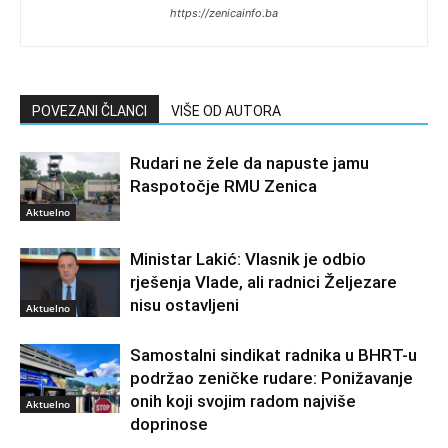
https://zenicainfo.ba
POVEZANI ČLANCI
VIŠE OD AUTORA
Rudari ne žele da napuste jamu
Raspotočje RMU Zenica
Aktuelno
Ministar Lakić: Vlasnik je odbio
rješenja Vlade, ali radnici Željezare
nisu ostavljeni
Aktuelno
Samostalni sindikat radnika u BHRT-u
podržao zeničke rudare: Ponižavanje
onih koji svojim radom najviše
Aktuelno
doprinose