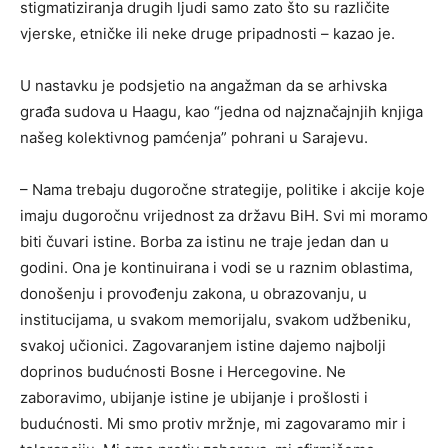
stigmatiziranja drugih ljudi samo zato što su različite
vjerske, etničke ili neke druge pripadnosti – kazao je.
U nastavku je podsjetio na angažman da se arhivska
građa sudova u Haagu, kao “jedna od najznačajnjih knjiga
našeg kolektivnog pamćenja” pohrani u Sarajevu.
– Nama trebaju dugoročne strategije, politike i akcije koje
imaju dugoročnu vrijednost za državu BiH. Svi mi moramo
biti čuvari istine. Borba za istinu ne traje jedan dan u
godini. Ona je kontinuirana i vodi se u raznim oblastima,
donošenju i provođenju zakona, u obrazovanju, u
institucijama, u svakom memorijalu, svakom udžbeniku,
svakoj učionici. Zagovaranjem istine dajemo najbolji
doprinos budućnosti Bosne i Hercegovine. Ne
zaboravimo, ubijanje istine je ubijanje i prošlosti i
budućnosti. Mi smo protiv mržnje, mi zagovaramo mir i