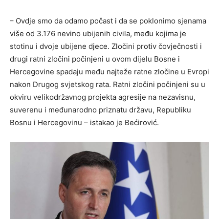
– Ovdje smo da odamo počast i da se poklonimo sjenama
više od 3.176 nevino ubijenih civila, među kojima je
stotinu i dvoje ubijene djece. Zločini protiv čovječnosti i
drugi ratni zločini počinjeni u ovom dijelu Bosne i
Hercegovine spadaju među najteže ratne zločine u Evropi
nakon Drugog svjetskog rata. Ratni zločini počinjeni su u
okviru velikodržavnog projekta agresije na nezavisnu,
suverenu i međunarodno priznatu državu, Republiku
Bosnu i Hercegovinu – istakao je Bećirović.