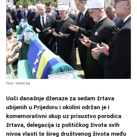
Foto: Vijesti.ba
Uoči današnje dženaze za sedam žrtava
ubijenih u Prijedoru i okolini održan je i
komemorativni skup uz prisustvo porodica
žrtava, delegacija iz političkog života svih
nivoa vlasti te šireg društvenog života među