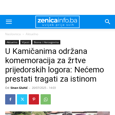
Naslovnica
Aktuelno
Aktuelno
Vijesti
Bosna i Hercegovina
U Kamičanima održana
komemoracija za žrtve
prijedorskih logora: Nećemo
prestati tragati za istinom
Od
Sinan Gluhić
-
20/07/2025 - 14:03