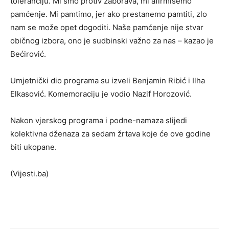
toleranciju. Mi smo protiv zaborava, mi afirmišemo
pamćenje. Mi pamtimo, jer ako prestanemo pamtiti, zlo
nam se može opet dogoditi. Naše pamćenje nije stvar
običnog izbora, ono je sudbinski važno za nas – kazao je
Bećirović.
Umjetnički dio programa su izveli Benjamin Ribić i Ilha
Elkasović. Komemoraciju je vodio Nazif Horozović.
Nakon vjerskog programa i podne-namaza slijedi
kolektivna dženaza za sedam žrtava koje će ove godine
biti ukopane.
(Vijesti.ba)