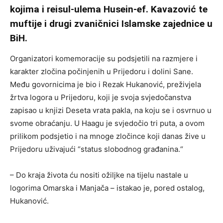
kojima i reisul-ulema Husein-ef. Kavazović te
muftije i drugi zvaničnici Islamske zajednice u
BiH.
Organizatori komemoracije su podsjetili na razmjere i
karakter zločina počinjenih u Prijedoru i dolini Sane.
Među govornicima je bio i Rezak Hukanović, preživjela
žrtva logora u Prijedoru, koji je svoja svjedočanstva
zapisao u knjizi Deseta vrata pakla, na koju se i osvrnuo u
svome obraćanju. U Haagu je svjedočio tri puta, a ovom
prilikom podsjetio i na mnoge zločince koji danas žive u
Prijedoru uživajući “status slobodnog građanina.“
– Do kraja života ću nositi ožiljke na tijelu nastale u
logorima Omarska i Manjača – istakao je, pored ostalog,
Hukanović.